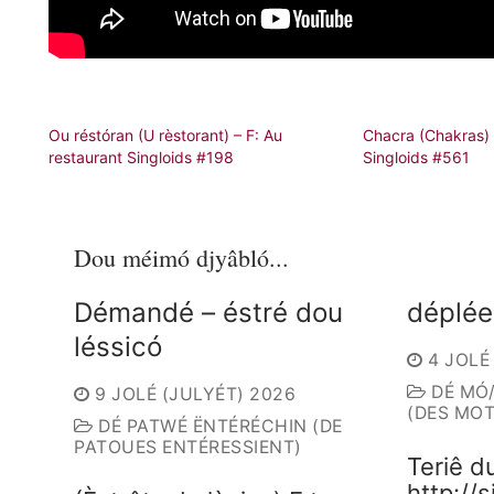
Ou réstóran (U rèstorant) – F: Au
Chacra (Chakras) 
restaurant Singloids #198
Singloids #561
Dou méimó djyâbló...
Démandé – éstré dou
déplée
léssicó
4 JOLÉ
DÉ MÓ
9 JOLÉ (JULYÉT) 2026
(DES MOT
DÉ PATWÉ ËNTÉRÉCHIN (DE
PATOUES ENTÉRESSIENT)
Teriê d
http://