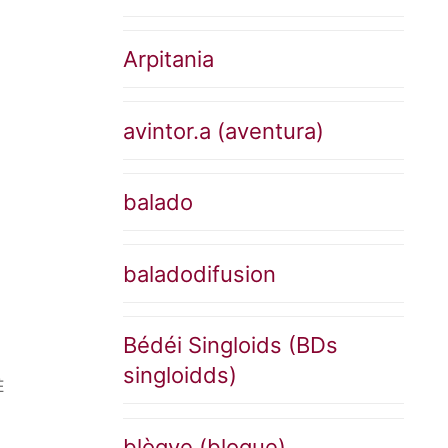
Arpitania
avintor.a (aventura)
balado
baladodifusion
Bédéi Singloids (BDs
singloidds)
È
blògye (blogue)