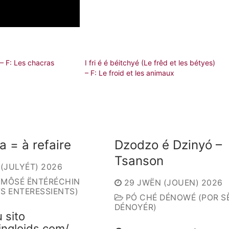
– F: Les chacras
I fri é é béitchyé (Le frêd et les bétyes)
– F: Le froid et les animaux
a = à refaire
Dzodzo é Dzinyó –
Tsanson
 (JULYÉT) 2026
/MÔSÉ ËNTÉRÉCHIN
29 JWËN (JOUEN) 2026
S ENTERESSIENTS)
PÓ CHÉ DÉNOWÉ (POR S
DÉNOYÉR)
u sito
singloids.com/