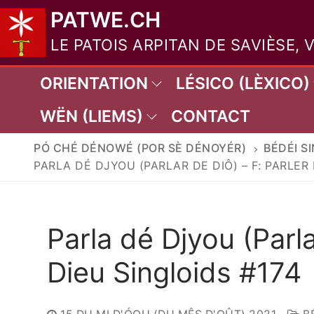
Aller
PATWE.CH
au
LE PATOIS ARPITAN DE SAVIÈSE, 
contenu
ORIENTATION
LÉSICO (LÈXICO)
WËN (LIEMS)
CONTACT
PÓ CHÉ DÉNOWÉ (POR SÈ DÉNOYÉR)
BÉDÉI S
PARLA DÉ DJYOU (PARLAR DE DIÔ) – F: PARLER 
Parla dé Djyou (Parla
Dieu Singloids #174