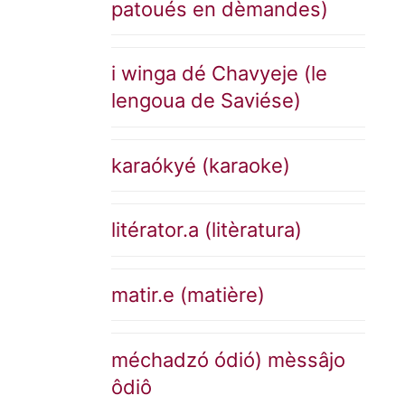
patoués en dèmandes)
i winga dé Chavyeje (le
lengoua de Saviése)
karaókyé (karaoke)
litérator.a (litèratura)
matir.e (matière)
méchadzó ódió) mèssâjo
ôdiô