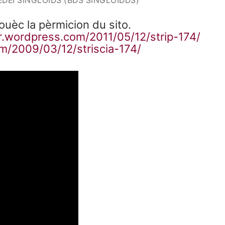
DÉI SINGLOIDS (BDS SINGLOIDDS)
vouèc la pèrmicion du sito.
fr.wordpress.com/2011/05/12/strip-174/
om/2009/03/12/striscia-174/