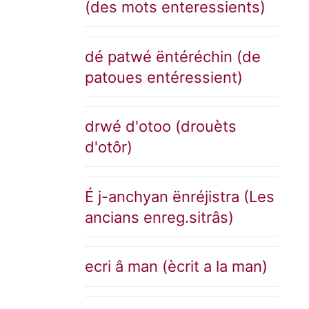
(des mots enteressients)
dé patwé ëntéréchin (de
patoues entéressient)
drwé d'otoo (drouèts
d'otôr)
É j-anchyan ënréjistra (Les
ancians enreg.sitrâs)
ecri â man (ècrit a la man)