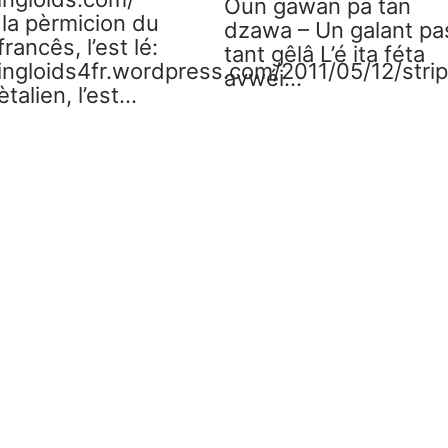
Oun gawan pa tan
la pèrmicion du
dzawa – Un galant pa
francês, l’est lé:
tant gêlâ L’é ita féta
singloids4fr.wordpress.com/2011/05/12/strip
avwéi…
talien, l’est…