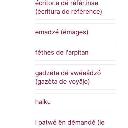
écritor.a dé référ.inse
(ècritura de rèfèrence)
emadzé (émages)
féthes de l'arpitan
gadzéta dé vwéeâdzó
(gazèta de voyâjo)
haiku
i patwé ën démandé (le