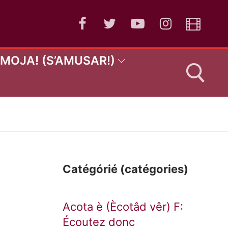
AMOJA! (S’AMUSAR!)
:
Catégórié (catégories)
Acota è (Ècotâd vêr) F:
Écoutez donc