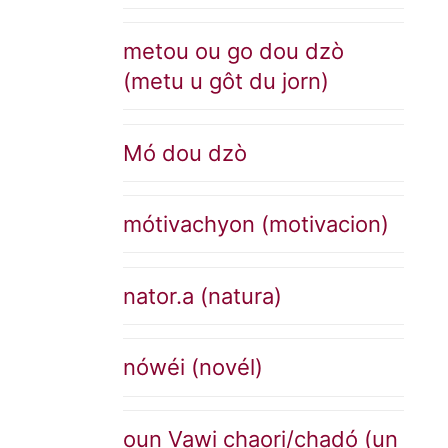
metou ou go dou dzò
(metu u gôt du jorn)
Mó dou dzò
mótivachyon (motivacion)
nator.a (natura)
nówéi (novél)
oun Vawi chaori/chadó (un