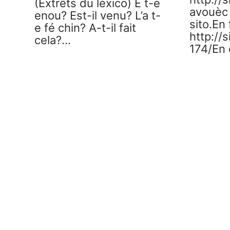
(Èxtrêts du lèxico) E t-e
avouèc 
enou? Est-il venu? L’a t-
sito.En 
e fé chin? A-t-il fait
http://
cela?…
174/En è