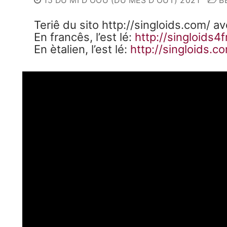
15 DU MI D'ÓOU (DU MÊS D'OÛT) 2021
BÉ
Teriê du sito http://singloids.com/ a
En francês, l’est lé:
ht
tp://singloids4
En ètalien, l’est lé:
http://singloids.c