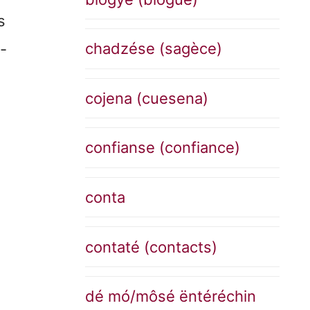
s
chadzése (sagèce)
-
cojena (cuesena)
confianse (confiance)
conta
contaté (contacts)
dé mó/môsé ëntéréchin