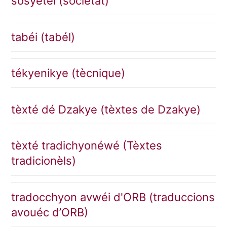
sosyétéi (sociètât)
tabéi (tabél)
tékyenikye (tècnique)
tèxté dé Dzakye (tèxtes de Dzakye)
tèxté tradichyonéwé (Tèxtes
tradicionèls)
tradocchyon avwéi d'ORB (traduccions
avouéc d’ORB)