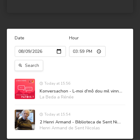
Date
Hour
Search
Today at 15:56
Konversachon - L-moi d'mô dou mil vinnt-si -3
La Beda a Rénée
Today at 15:54
2 Henri Armand - Biblioteca de Sent Nicola et administracion
Henri Armand de Sent Nicolas