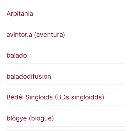
Arpitania
avintor.a (aventura)
balado
baladodifusion
Bédéi Singloids (BDs singloidds)
blògye (blogue)