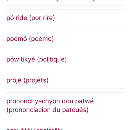
pó ride (por rire)
poémó (poèmo)
pówitikyé (politique)
prójé (projèts)
prononchyachyon dou patwé
(prononciacion du patoués)