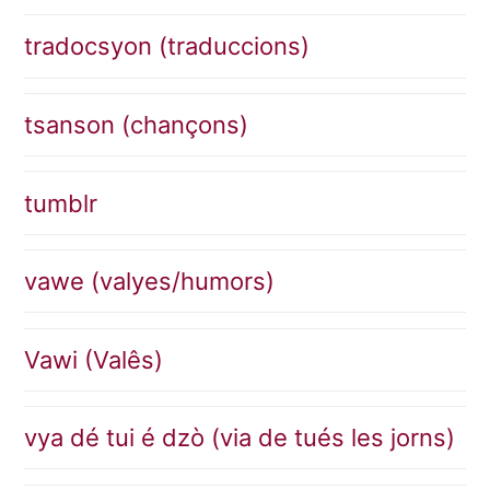
tradocsyon (traduccions)
tsanson (chançons)
tumblr
vawe (valyes/humors)
Vawi (Valês)
vya dé tui é dzò (via de tués les jorns)