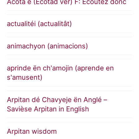
Acota è (Ècotâd vêr) F: Écoutez donc
actualitéi (actualitât)
animachyon (animacions)
aprinde ën ch'amojin (aprende en
s'amusent)
Arpitan dé Chavyeje ën Anglé –
Savièse Arpitan in English
Arpitan wisdom