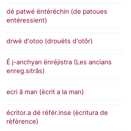
dé patwé ëntéréchin (de patoues
entéressient)
drwé d'otoo (drouèts d'otôr)
É j-anchyan ënréjistra (Les ancians
enreg.sitrâs)
ecri â man (ècrit a la man)
écritor.a dé référ.inse (ècritura de
rèfèrence)