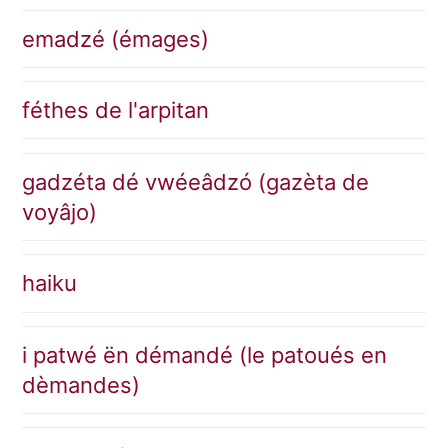
emadzé (émages)
féthes de l'arpitan
gadzéta dé vwéeâdzó (gazèta de
voyâjo)
haiku
i patwé ën démandé (le patoués en
dèmandes)