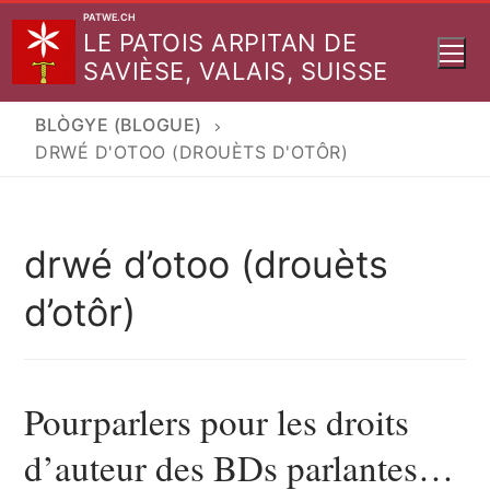
Aller
PATWE.CH
LE PATOIS ARPITAN DE
au
SAVIÈSE, VALAIS, SUISSE
contenu
BLÒGYE (BLOGUE)
DRWÉ D'OTOO (DROUÈTS D'OTÔR)
drwé d’otoo (drouèts
d’otôr)
Pourparlers pour les droits
d’auteur des BDs parlantes…