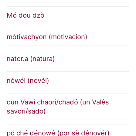
Mó dou dzò
mótivachyon (motivacion)
nator.a (natura)
nówéi (novél)
oun Vawi chaori/chadó (un Valês
savori/sado)
pó ché dénowé (por sè dénoyér)