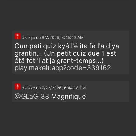
dzakye
on
8/7/2026, 4:45:43 AM
Oun peti quiz kyé l'é ita fé l'a djya
grantin... (Un petit quiz que 'l est
étâ fét 'l at ja grant-temps...)
play.makeit.app?code=339162
dzakye
on
7/22/2026, 6:44:08 PM
@
GLaG_38
Magnifique!