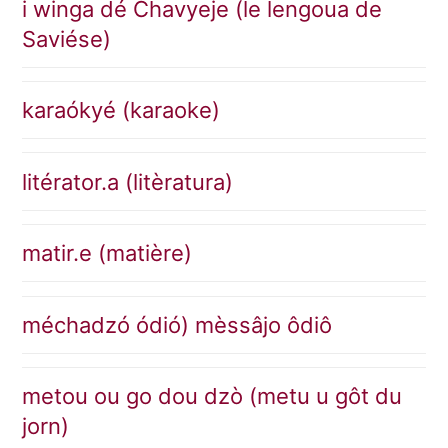
i winga dé Chavyeje (le lengoua de
Saviése)
karaókyé (karaoke)
litérator.a (litèratura)
matir.e (matière)
méchadzó ódió) mèssâjo ôdiô
metou ou go dou dzò (metu u gôt du
jorn)