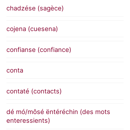
chadzése (sagèce)
cojena (cuesena)
confianse (confiance)
conta
contaté (contacts)
dé mó/môsé ëntéréchin (des mots
enteressients)