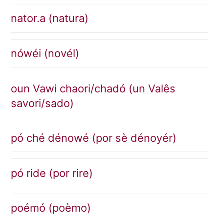
nator.a (natura)
nówéi (novél)
oun Vawi chaori/chadó (un Valês
savori/sado)
pó ché dénowé (por sè dénoyér)
pó ride (por rire)
poémó (poèmo)