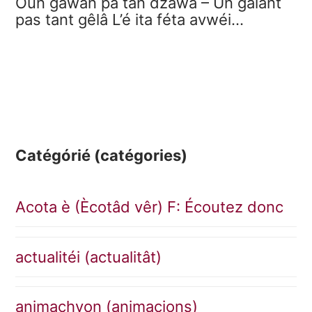
Oun gawan pa tan dzawa – Un galant
pas tant gêlâ L’é ita féta avwéi…
Catégórié (catégories)
Acota è (Ècotâd vêr) F: Écoutez donc
actualitéi (actualitât)
animachyon (animacions)