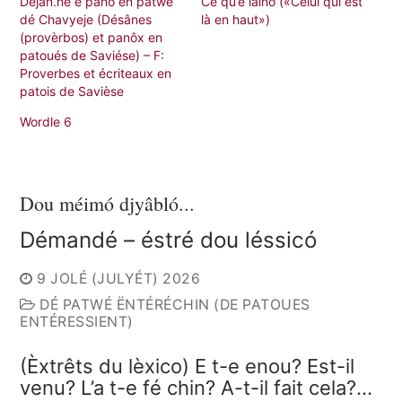
Déjan.né é panó ën patwé
Cé qu’è lainô («Celui qui est
dé Chavyeje (Désânes
là en haut»)
(provèrbos) et panôx en
patoués de Saviése) – F:
Proverbes et écriteaux en
patois de Savièse
Wordle 6
Dou méimó djyâbló...
Démandé – éstré dou léssicó
9 JOLÉ (JULYÉT) 2026
DÉ PATWÉ ËNTÉRÉCHIN (DE PATOUES
ENTÉRESSIENT)
(Èxtrêts du lèxico) E t-e enou? Est-il
venu? L’a t-e fé chin? A-t-il fait cela?…