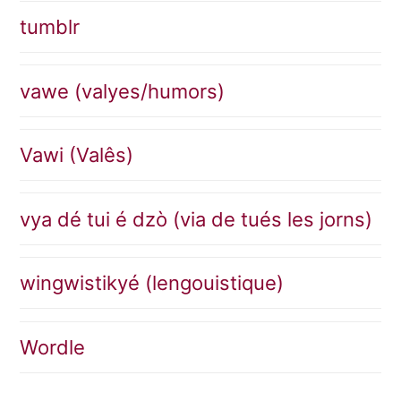
tumblr
vawe (valyes/humors)
Vawi (Valês)
vya dé tui é dzò (via de tués les jorns)
wingwistikyé (lengouistique)
Wordle