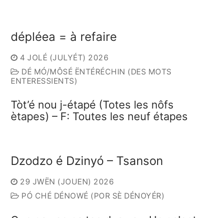
dépléea = à refaire
4 JOLÉ (JULYÉT) 2026
DÉ MÓ/MÔSÉ ËNTÉRÉCHIN (DES MOTS
ENTERESSIENTS)
Tòt’é nou j-étapé (Totes les nôfs
ètapes) – F: Toutes les neuf étapes
Dzodzo é Dzinyó – Tsanson
29 JWËN (JOUEN) 2026
PÓ CHÉ DÉNOWÉ (POR SÈ DÉNOYÉR)