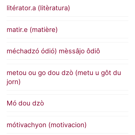
litérator.a (litèratura)
matir.e (matière)
méchadzó ódió) mèssâjo ôdiô
metou ou go dou dzò (metu u gôt du
jorn)
Mó dou dzò
mótivachyon (motivacion)