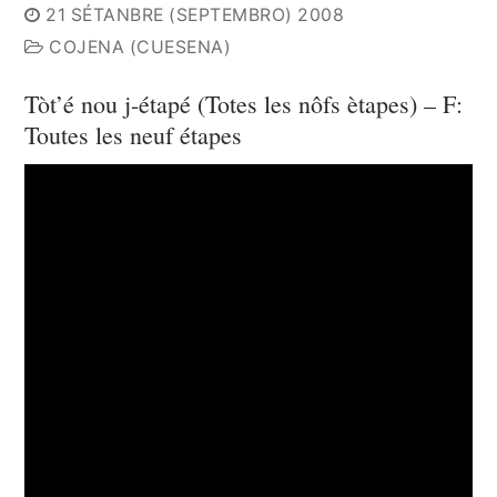
21 SÉTANBRE (SEPTEMBRO) 2008
COJENA (CUESENA)
Tòt’é nou j-étapé (Totes les nôfs ètapes) – F:
Toutes les neuf étapes