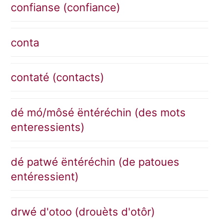
confianse (confiance)
conta
contaté (contacts)
dé mó/môsé ëntéréchin (des mots
enteressients)
dé patwé ëntéréchin (de patoues
entéressient)
drwé d'otoo (drouèts d'otôr)