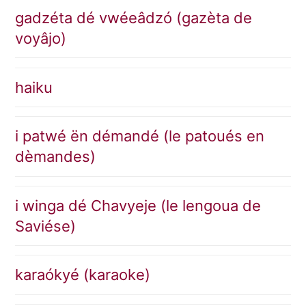
gadzéta dé vwéeâdzó (gazèta de
voyâjo)
haiku
i patwé ën démandé (le patoués en
dèmandes)
i winga dé Chavyeje (le lengoua de
Saviése)
karaókyé (karaoke)