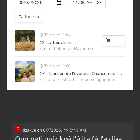
Search
Today at 11:04
Buy
12-La-boucherie
Alma Chabod de Rovenaz en Val Savaranche
Today at 11:00
17- Tsanson de l'evoueu (Chancon de l'egoue)
Armand et Albert - Lè dô cômpagnôn
dzakye
on
8/7/2026, 4:45:43 AM
Oun peti quiz kyé l'é ita fé l'a djya