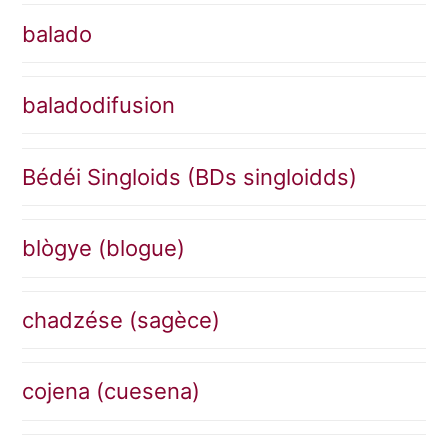
balado
baladodifusion
Bédéi Singloids (BDs singloidds)
blògye (blogue)
chadzése (sagèce)
cojena (cuesena)