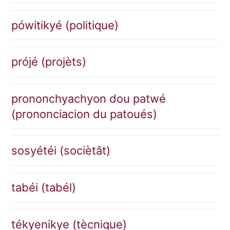
pówitikyé (politique)
prójé (projèts)
prononchyachyon dou patwé
(prononciacion du patoués)
sosyétéi (sociètât)
tabéi (tabél)
tékyenikye (tècnique)