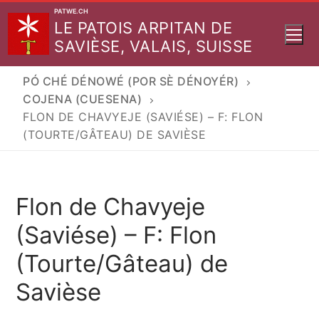
Aller
PATWE.CH
LE PATOIS ARPITAN DE
au
SAVIÈSE, VALAIS, SUISSE
contenu
PÓ CHÉ DÉNOWÉ (POR SÈ DÉNOYÉR)
COJENA (CUESENA)
FLON DE CHAVYEJE (SAVIÉSE) – F: FLON
(TOURTE/GÂTEAU) DE SAVIÈSE
Flon de Chavyeje
(Saviése) – F: Flon
(Tourte/Gâteau) de
Savièse