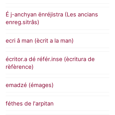
É j-anchyan ënréjistra (Les ancians
enreg.sitrâs)
ecri â man (ècrit a la man)
écritor.a dé référ.inse (ècritura de
rèfèrence)
emadzé (émages)
féthes de l'arpitan