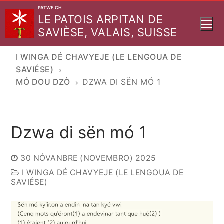
Aller
PATWE.CH
LE PATOIS ARPITAN DE
au
SAVIÈSE, VALAIS, SUISSE
contenu
I WINGA DÉ CHAVYEJE (LE LENGOUA DE
SAVIÉSE)
MÓ DOU DZÒ
DZWA DI SËN MÓ 1
Dzwa di sën mó 1
30 NÓVANBRE (NOVEMBRO) 2025
I WINGA DÉ CHAVYEJE (LE LENGOUA DE
SAVIÉSE)