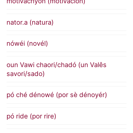
mótivachyon (motivacion)
nator.a (natura)
nówéi (novél)
oun Vawi chaori/chadó (un Valês
savori/sado)
pó ché dénowé (por sè dénoyér)
pó ride (por rire)