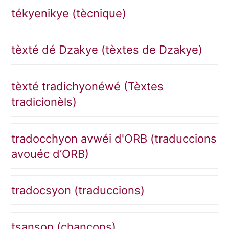
tékyenikye (tècnique)
tèxté dé Dzakye (tèxtes de Dzakye)
tèxté tradichyonéwé (Tèxtes
tradicionèls)
tradocchyon avwéi d'ORB (traduccions
avouéc d’ORB)
tradocsyon (traduccions)
tsanson (chançons)