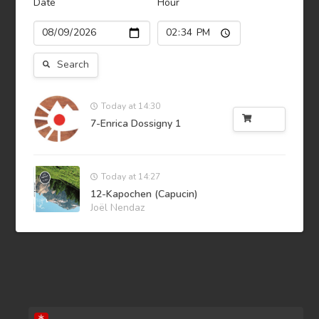
Date
Hour
Search
Today at 14:30
Buy
7-Enrica Dossigny 1
Today at 14:27
12-Kapochen (Capucin)
Joël Nendaz