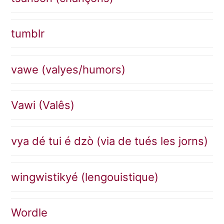
tumblr
vawe (valyes/humors)
Vawi (Valês)
vya dé tui é dzò (via de tués les jorns)
wingwistikyé (lengouistique)
Wordle