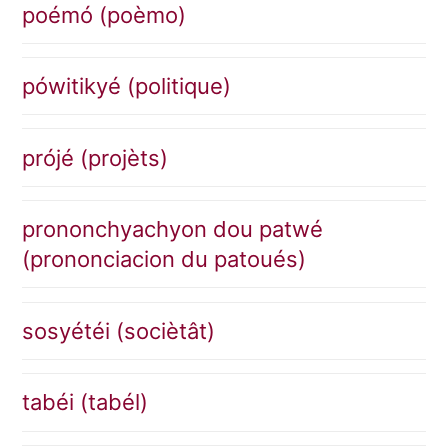
poémó (poèmo)
pówitikyé (politique)
prójé (projèts)
prononchyachyon dou patwé
(prononciacion du patoués)
sosyétéi (sociètât)
tabéi (tabél)