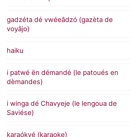
gadzéta dé vwéeâdzó (gazèta de
voyâjo)
haiku
i patwé ën démandé (le patoués en
dèmandes)
i winga dé Chavyeje (le lengoua de
Saviése)
karaókyé (karaoke)