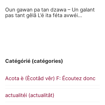
Oun gawan pa tan dzawa – Un galant
pas tant gêlâ L’é ita féta avwéi…
Catégórié (catégories)
Acota è (Ècotâd vêr) F: Écoutez donc
actualitéi (actualitât)