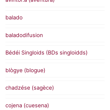
balado
baladodifusion
Bédéi Singloids (BDs singloidds)
blògye (blogue)
chadzése (sagèce)
cojena (cuesena)