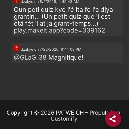
dzakye
on
8/7/2026, 4:45:43 AM
Oun peti quiz kyé l'é ita fé l'a djya
grantin... (Un petit quiz que 'l est
étâ fét 'l at ja grant-temps...)
play.makeit.app?code=339162
dzakye
on
7/22/2026, 6:44:08 PM
@
GLaG_38
Magnifique!
Copyright © 2026 PATWE.CH – Propulsé par
Customify
.