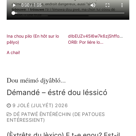
Ina chou pilo (En hôt sur lo
dIbEUZv45l6w7k6zjShffoEDo1
pêlyo)
ORB: Por liére lo…
A chai!
Dou méimó djyâbló...
Démandé – éstré dou léssicó
9 JOLÉ (JULYÉT) 2026
DÉ PATWÉ ËNTÉRÉCHIN (DE PATOUES
ENTÉRESSIENT)
(Èxtrêts du lèxico) E t-e enou? Est-il