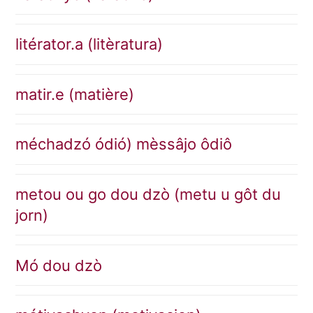
litérator.a (litèratura)
matir.e (matière)
méchadzó ódió) mèssâjo ôdiô
metou ou go dou dzò (metu u gôt du
jorn)
Mó dou dzò