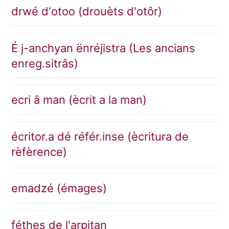
drwé d'otoo (drouèts d'otôr)
É j-anchyan ënréjistra (Les ancians
enreg.sitrâs)
ecri â man (ècrit a la man)
écritor.a dé référ.inse (ècritura de
rèfèrence)
emadzé (émages)
féthes de l'arpitan