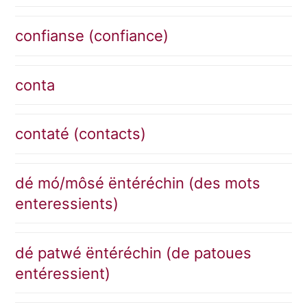
confianse (confiance)
conta
contaté (contacts)
dé mó/môsé ëntéréchin (des mots
enteressients)
dé patwé ëntéréchin (de patoues
entéressient)