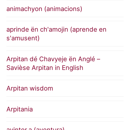
animachyon (animacions)
aprinde ën ch'amojin (aprende en
s'amusent)
Arpitan dé Chavyeje ën Anglé –
Savièse Arpitan in English
Arpitan wisdom
Arpitania
avintor.a (aventura)