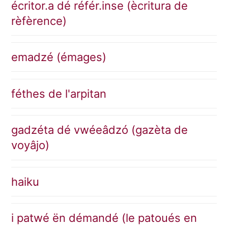
écritor.a dé référ.inse (ècritura de
rèfèrence)
emadzé (émages)
féthes de l'arpitan
gadzéta dé vwéeâdzó (gazèta de
voyâjo)
haiku
i patwé ën démandé (le patoués en