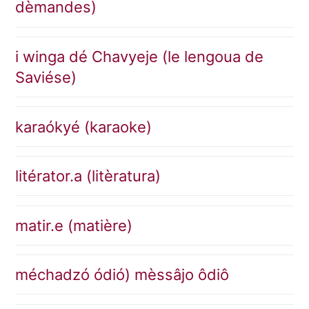
dèmandes)
i winga dé Chavyeje (le lengoua de
Saviése)
karaókyé (karaoke)
litérator.a (litèratura)
matir.e (matière)
méchadzó ódió) mèssâjo ôdiô