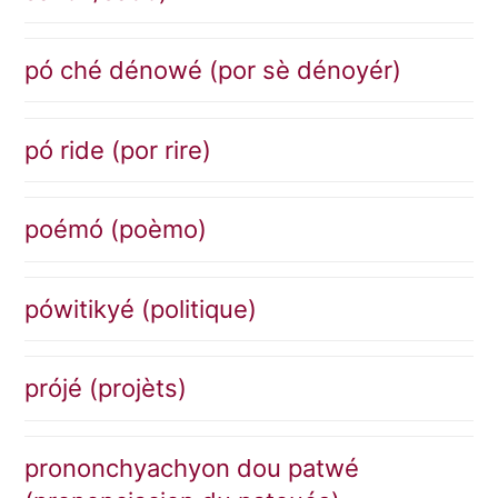
pó ché dénowé (por sè dénoyér)
pó ride (por rire)
poémó (poèmo)
pówitikyé (politique)
prójé (projèts)
prononchyachyon dou patwé