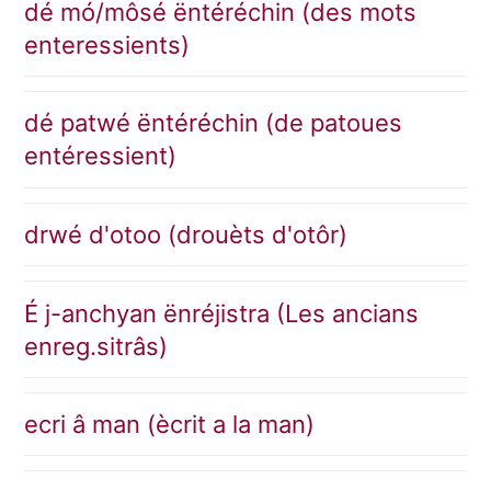
dé mó/môsé ëntéréchin (des mots
enteressients)
dé patwé ëntéréchin (de patoues
entéressient)
drwé d'otoo (drouèts d'otôr)
É j-anchyan ënréjistra (Les ancians
enreg.sitrâs)
ecri â man (ècrit a la man)