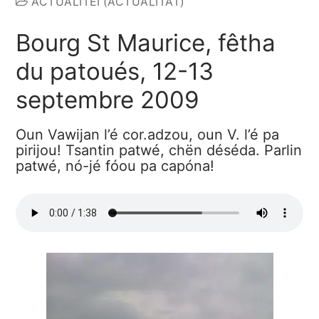
ACTUALITÉI (ACTUALITÂT)
Bourg St Maurice, fêtha
du patoués, 12-13
septembre 2009
Oun Vawijan l’é cor.adzou, oun V. l’é pa
pirijou! Tsantin patwé, chën déséda. Parlin
patwé, nó-jé fóou pa capóna!