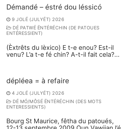
Démandé – éstré dou léssicó
9 JOLÉ (JULYÉT) 2026
DÉ PATWÉ ËNTÉRÉCHIN (DE PATOUES
ENTÉRESSIENT)
(Èxtrêts du lèxico) E t-e enou? Est-il
venu? L’a t-e fé chin? A-t-il fait cela?…
dépléea = à refaire
4 JOLÉ (JULYÉT) 2026
DÉ MÓ/MÔSÉ ËNTÉRÉCHIN (DES MOTS
ENTERESSIENTS)
Bourg St Maurice, fêtha du patoués,
12-13 septembre 2009 Oun Vawijan l’é