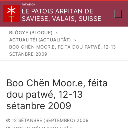
Aller
PATWE.CH
LE PATOIS ARPITAN DE
au
SAVIÈSE, VALAIS, SUISSE
contenu
BLÒGYE (BLOGUE)
ACTUALITÉI (ACTUALITÂT)
BOO CHËN MOOR.E, FÉITA DOU PATWÉ, 12-13
SÉTANBRE 2009
Boo Chën Moor.e, féita
dou patwé, 12-13
sétanbre 2009
12 SÉTANBRE (SEPTEMBRO) 2009