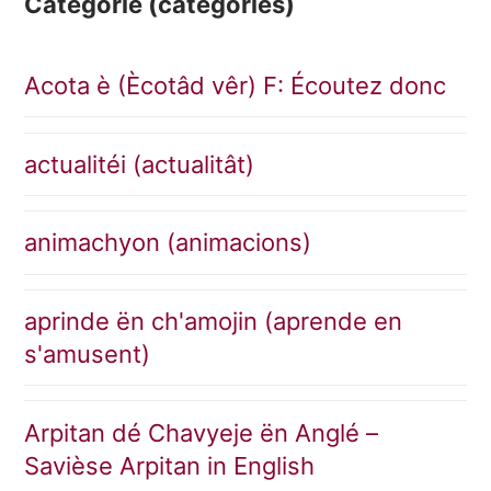
Catégórié (catégories)
Acota è (Ècotâd vêr) F: Écoutez donc
actualitéi (actualitât)
animachyon (animacions)
aprinde ën ch'amojin (aprende en
s'amusent)
Arpitan dé Chavyeje ën Anglé –
Savièse Arpitan in English