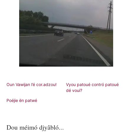
Oun Vawijan l’é cor.adzou!
Vyou patoué contró patoué
dé voui?
Poéjie ën patwé
Dou méimó djyâbló...