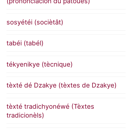
(prononciacion du patoués)
sosyétéi (sociètât)
tabéi (tabél)
tékyenikye (tècnique)
tèxté dé Dzakye (tèxtes de Dzakye)
tèxté tradichyonéwé (Tèxtes
tradicionèls)