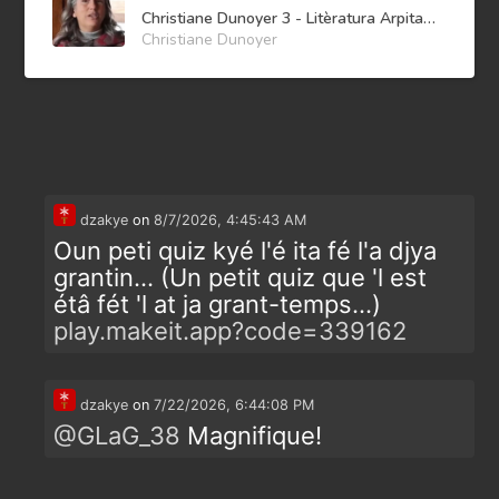
Christiane Dunoyer 3 - Litèratura Arpitana
Christiane Dunoyer
dzakye
on
8/7/2026, 4:45:43 AM
Oun peti quiz kyé l'é ita fé l'a djya
grantin... (Un petit quiz que 'l est
étâ fét 'l at ja grant-temps...)
play.makeit.app?code=339162
dzakye
on
7/22/2026, 6:44:08 PM
@
GLaG_38
Magnifique!