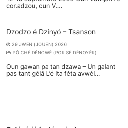
cor.adzou, oun V.…
Dzodzo é Dzinyó – Tsanson
29 JWËN (JOUEN) 2026
PÓ CHÉ DÉNOWÉ (POR SÈ DÉNOYÉR)
Oun gawan pa tan dzawa – Un galant
pas tant gêlâ L’é ita féta avwéi…