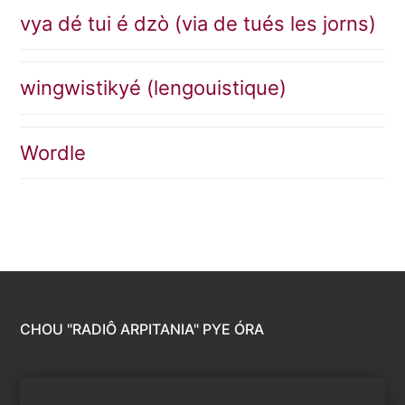
vya dé tui é dzò (via de tués les jorns)
wingwistikyé (lengouistique)
Wordle
CHOU "RADIÔ ARPITANIA" PYE ÓRA