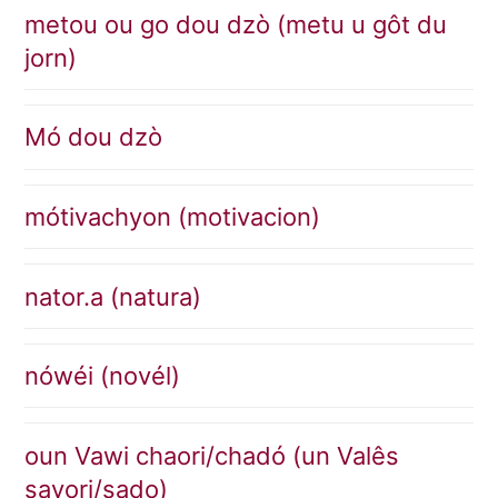
metou ou go dou dzò (metu u gôt du
jorn)
Mó dou dzò
mótivachyon (motivacion)
nator.a (natura)
nówéi (novél)
oun Vawi chaori/chadó (un Valês
savori/sado)