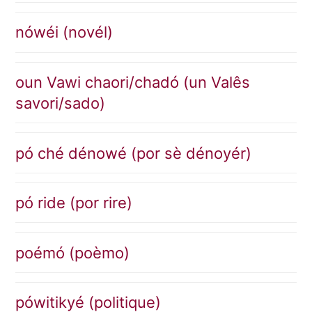
nówéi (novél)
oun Vawi chaori/chadó (un Valês
savori/sado)
pó ché dénowé (por sè dénoyér)
pó ride (por rire)
poémó (poèmo)
pówitikyé (politique)