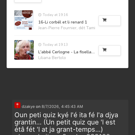
Today at 19:16
Buy
16-Li corbél et li renard 1
Jean-Pierre Fournier, dét Tami
Today at 19:13
Buy
L'abbé Cerlogne - La fisella 2013
Liliana Bertolo
dzakye
on
8/7/2026, 4:45:43 AM
Oun peti quiz kyé l'é ita fé l'a djya
grantin... (Un petit quiz que 'l est
étâ fét 'l at ja grant-temps...)