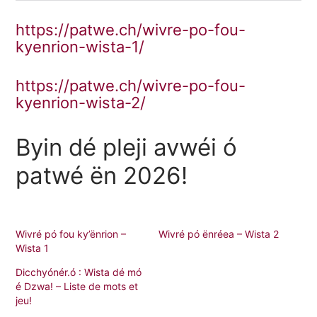
https://patwe.ch/wivre-po-fou-
kyenrion-wista-1/
https://patwe.ch/wivre-po-fou-
kyenrion-wista-2/
Byin dé pleji avwéi ó
patwé ën 2026!
Wivré pó fou ky’ënrion –
Wivré pó ënréea – Wista 2
Wista 1
Dicchyónér.ó : Wista dé mó
é Dzwa! – Liste de mots et
jeu!