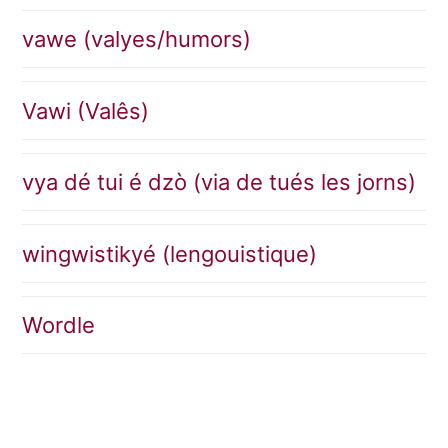
vawe (valyes/humors)
Vawi (Valês)
vya dé tui é dzò (via de tués les jorns)
wingwistikyé (lengouistique)
Wordle