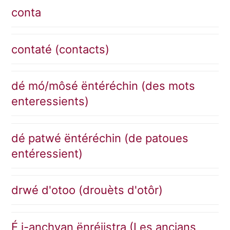
conta
contaté (contacts)
dé mó/môsé ëntéréchin (des mots
enteressients)
dé patwé ëntéréchin (de patoues
entéressient)
drwé d'otoo (drouèts d'otôr)
É j-anchyan ënréjistra (Les ancians