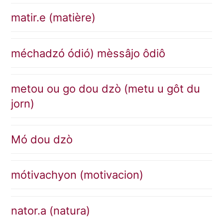
matir.e (matière)
méchadzó ódió) mèssâjo ôdiô
metou ou go dou dzò (metu u gôt du
jorn)
Mó dou dzò
mótivachyon (motivacion)
nator.a (natura)