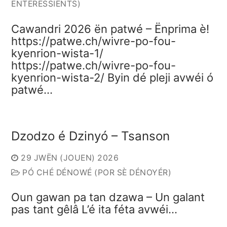
ENTERESSIENTS)
Cawandri 2026 ën patwé – Ënprima è!
https://patwe.ch/wivre-po-fou-
kyenrion-wista-1/
https://patwe.ch/wivre-po-fou-
kyenrion-wista-2/ Byin dé pleji avwéi ó
patwé…
Dzodzo é Dzinyó – Tsanson
29 JWËN (JOUEN) 2026
PÓ CHÉ DÉNOWÉ (POR SÈ DÉNOYÉR)
Oun gawan pa tan dzawa – Un galant
pas tant gêlâ L’é ita féta avwéi…