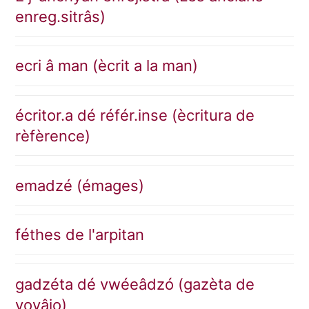
enreg.sitrâs)
ecri â man (ècrit a la man)
écritor.a dé référ.inse (ècritura de
rèfèrence)
emadzé (émages)
féthes de l'arpitan
gadzéta dé vwéeâdzó (gazèta de
voyâjo)