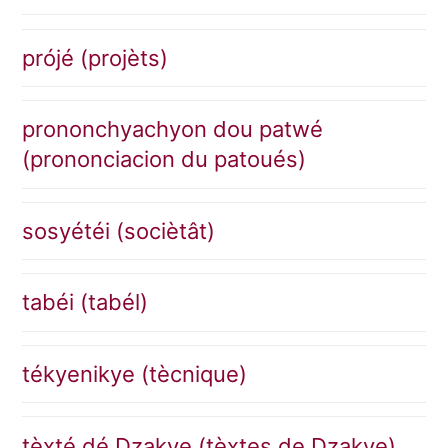
prójé (projèts)
prononchyachyon dou patwé
(prononciacion du patoués)
sosyétéi (sociètât)
tabéi (tabél)
tékyenikye (tècnique)
tèxté dé Dzakye (tèxtes de Dzakye)