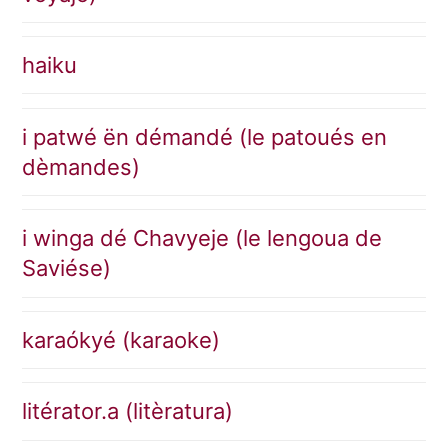
haiku
i patwé ën démandé (le patoués en
dèmandes)
i winga dé Chavyeje (le lengoua de
Saviése)
karaókyé (karaoke)
litérator.a (litèratura)