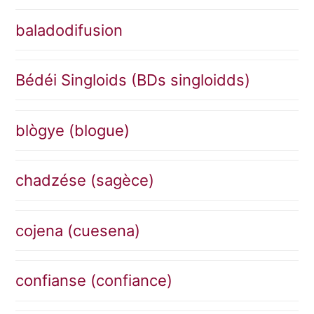
baladodifusion
Bédéi Singloids (BDs singloidds)
blògye (blogue)
chadzése (sagèce)
cojena (cuesena)
confianse (confiance)