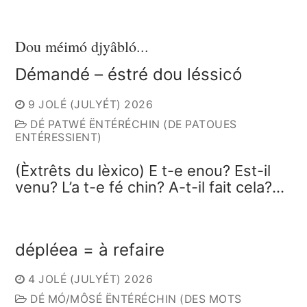
Dou méimó djyâbló...
Démandé – éstré dou léssicó
9 JOLÉ (JULYÉT) 2026
DÉ PATWÉ ËNTÉRÉCHIN (DE PATOUES
ENTÉRESSIENT)
(Èxtrêts du lèxico) E t-e enou? Est-il
venu? L’a t-e fé chin? A-t-il fait cela?…
dépléea = à refaire
4 JOLÉ (JULYÉT) 2026
DÉ MÓ/MÔSÉ ËNTÉRÉCHIN (DES MOTS