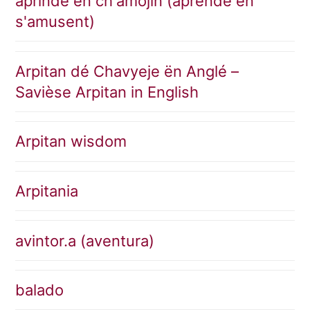
aprinde ën ch'amojin (aprende en
s'amusent)
Arpitan dé Chavyeje ën Anglé –
Savièse Arpitan in English
Arpitan wisdom
Arpitania
avintor.a (aventura)
balado