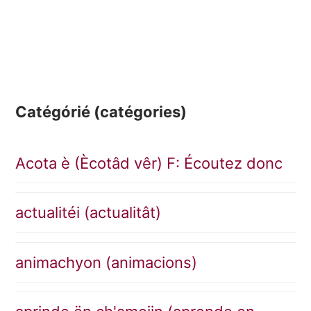
Catégórié (catégories)
Acota è (Ècotâd vêr) F: Écoutez donc
actualitéi (actualitât)
animachyon (animacions)