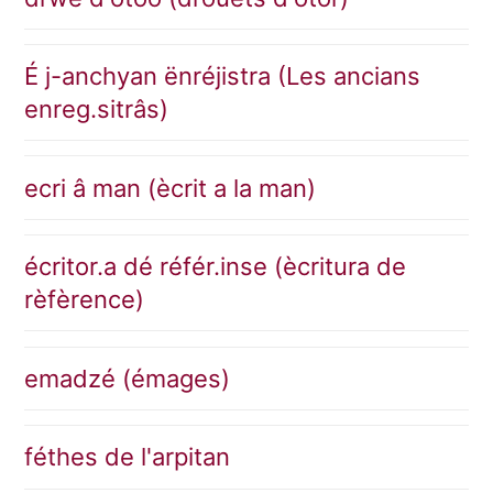
É j-anchyan ënréjistra (Les ancians
enreg.sitrâs)
ecri â man (ècrit a la man)
écritor.a dé référ.inse (ècritura de
rèfèrence)
emadzé (émages)
féthes de l'arpitan