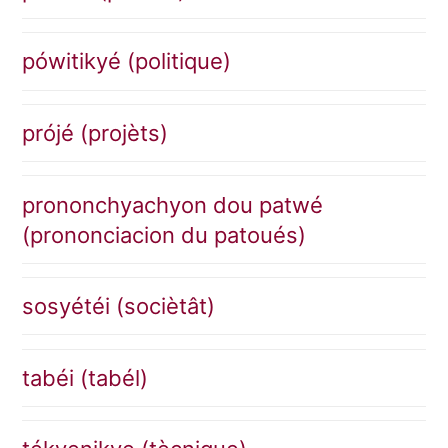
pówitikyé (politique)
prójé (projèts)
prononchyachyon dou patwé
(prononciacion du patoués)
sosyétéi (sociètât)
tabéi (tabél)