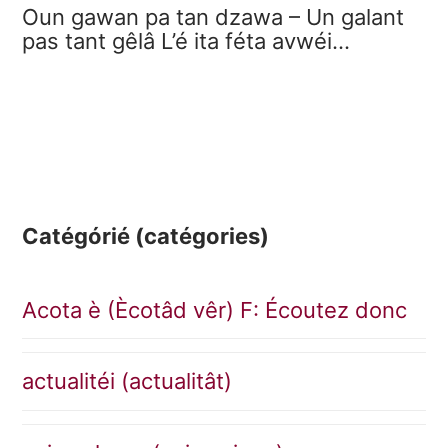
Oun gawan pa tan dzawa – Un galant
pas tant gêlâ L’é ita féta avwéi…
Catégórié (catégories)
Acota è (Ècotâd vêr) F: Écoutez donc
actualitéi (actualitât)