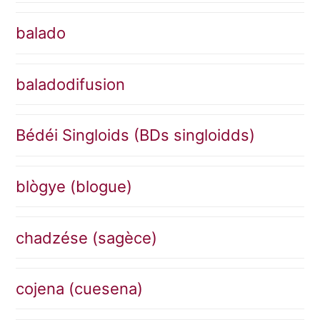
balado
baladodifusion
Bédéi Singloids (BDs singloidds)
blògye (blogue)
chadzése (sagèce)
cojena (cuesena)