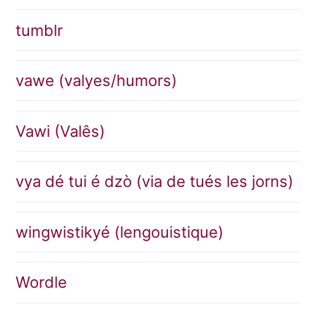
tumblr
vawe (valyes/humors)
Vawi (Valês)
vya dé tui é dzò (via de tués les jorns)
wingwistikyé (lengouistique)
Wordle