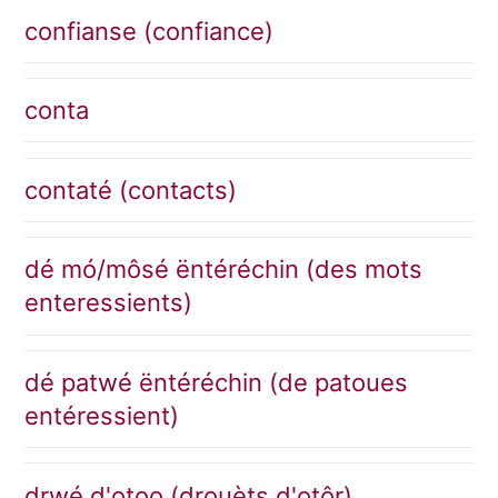
confianse (confiance)
conta
contaté (contacts)
dé mó/môsé ëntéréchin (des mots
enteressients)
dé patwé ëntéréchin (de patoues
entéressient)
drwé d'otoo (drouèts d'otôr)