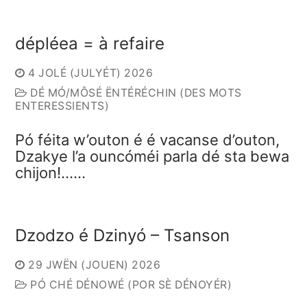
dépléea = à refaire
4 JOLÉ (JULYÉT) 2026
DÉ MÓ/MÔSÉ ËNTÉRÉCHIN (DES MOTS
ENTERESSIENTS)
Pó féita w’outon é é vacanse d’outon,
Dzakye l’a ouncóméi parla dé sta bewa
chijon!……
Dzodzo é Dzinyó – Tsanson
29 JWËN (JOUEN) 2026
PÓ CHÉ DÉNOWÉ (POR SÈ DÉNOYÉR)