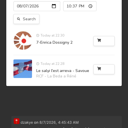
Search
Today at 22:30
Buy
7-Enrica Dossigny 2
Today at 22:28
Buy
Le salyi l'est arreva - Savoue
RCF - La Beda a Réné
dzakye
on
8/7/2026, 4:45:43 AM