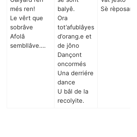
més ren!
balyê.
Sè rèposar!
Le vêrt que
Ora
sobrâve
tot’afublâyes
Afolâ
d’orang.e et
sembllâve….
de jôno
Dançont
oncormés
Una derriére
dance
U bâl de la
recolyite.