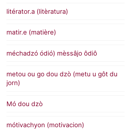
litérator.a (litèratura)
matir.e (matière)
méchadzó ódió) mèssâjo ôdiô
metou ou go dou dzò (metu u gôt du
jorn)
Mó dou dzò
mótivachyon (motivacion)