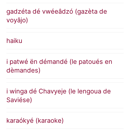
gadzéta dé vwéeâdzó (gazèta de
voyâjo)
haiku
i patwé ën démandé (le patoués en
dèmandes)
i winga dé Chavyeje (le lengoua de
Saviése)
karaókyé (karaoke)