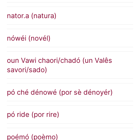
nator.a (natura)
nówéi (novél)
oun Vawi chaori/chadó (un Valês
savori/sado)
pó ché dénowé (por sè dénoyér)
pó ride (por rire)
poémó (poèmo)