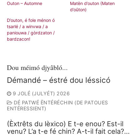
Outon – Automne
Matën d’outon (Maten
d’oûton)
D’outon, é fole ménon ó
tsarlé / a winvwa / a
paniouwa / gòrdzaton /
bardzacon!
Dou méimó djyâbló...
Démandé – éstré dou léssicó
9 JOLÉ (JULYÉT) 2026
DÉ PATWÉ ËNTÉRÉCHIN (DE PATOUES
ENTÉRESSIENT)
(Èxtrêts du lèxico) E t-e enou? Est-il
venu? L’a t-e fé chin? A-t-il fait cela?…