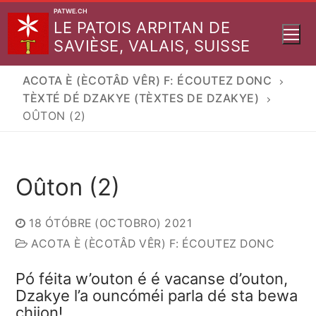
Aller
PATWE.CH
LE PATOIS ARPITAN DE
au
SAVIÈSE, VALAIS, SUISSE
contenu
ACOTA È (ÈCOTÂD VÊR) F: ÉCOUTEZ DONC
TÈXTÉ DÉ DZAKYE (TÈXTES DE DZAKYE)
OÛTON (2)
Oûton (2)
18 ÓTÓBRE (OCTOBRO) 2021
ACOTA È (ÈCOTÂD VÊR) F: ÉCOUTEZ DONC
Pó féita w’outon é é vacanse d’outon,
Dzakye l’a ouncóméi parla dé sta bewa
chijon!…