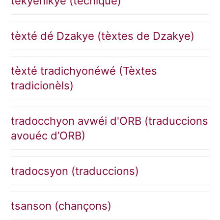
tékyenikye (tècnique)
tèxté dé Dzakye (tèxtes de Dzakye)
tèxté tradichyonéwé (Tèxtes
tradicionèls)
tradocchyon avwéi d'ORB (traduccions
avouéc d’ORB)
tradocsyon (traduccions)
tsanson (chançons)