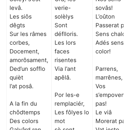
levâ.
verie-
sovâs!
Les siôs
solèlys
L’oûton
dêgts
Sont
Passerat pa
Sur les râmes
déflloris.
Sens chalor,
corbes,
Les lors
Adés sens
Docement,
faces
color!
amorôsament,
risentes
Ded’un sofflo
Via l’ant
Parrens,
quièt
apêlâ.
marrênes,
l’at posâ.
Vos
Por les-e
s’empovent
A la fin du
remplaciér,
pas!
chôdtemps
Les fôlyes lo
Le viâ
Des colors
mot
Morerat pas.
Galyârd ren
sè sont
Vat jesto