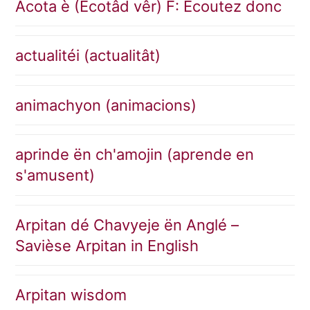
Acota è (Ècotâd vêr) F: Écoutez donc
actualitéi (actualitât)
animachyon (animacions)
aprinde ën ch'amojin (aprende en
s'amusent)
Arpitan dé Chavyeje ën Anglé –
Savièse Arpitan in English
Arpitan wisdom