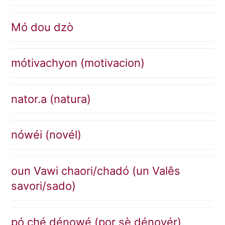
Mó dou dzò
mótivachyon (motivacion)
nator.a (natura)
nówéi (novél)
oun Vawi chaori/chadó (un Valês
savori/sado)
pó ché dénowé (por sè dénoyér)