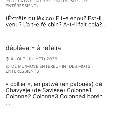
DÉ PATWÉ ËNTÉRÉCHIN (DE PATOUES
ENTÉRESSIENT)
(Èxtrêts du lèxico) E t-e enou? Est-il
venu? L’a t-e fé chin? A-t-il fait cela?…
dépléea = à refaire
4 JOLÉ (JULYÉT) 2026
DÉ MÓ/MÔSÉ ËNTÉRÉCHIN (DES MOTS
ENTERESSIENTS)
« collier », en patwé (en patoués) dé
Chavyeje (de Saviése) Colonne1
Colonne2 Colonne3 Colonne4 borën ,
…