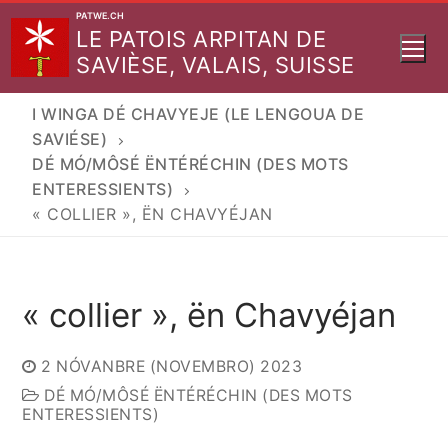
Aller
PATWE.CH
LE PATOIS ARPITAN DE
au
SAVIÈSE, VALAIS, SUISSE
contenu
I WINGA DÉ CHAVYEJE (LE LENGOUA DE
SAVIÉSE)
DÉ MÓ/MÔSÉ ËNTÉRÉCHIN (DES MOTS
ENTERESSIENTS)
« COLLIER », ËN CHAVYÉJAN
« collier », ën Chavyéjan
2 NÓVANBRE (NOVEMBRO) 2023
DÉ MÓ/MÔSÉ ËNTÉRÉCHIN (DES MOTS
ENTERESSIENTS)