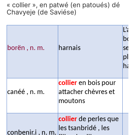
« collier », en patwé (en patoués) dé
Chavyeje (de Saviése)
L’af
borr
borën ,
n. m.
harnais
sen
plu
harn
collier
en bois pour
canéé ,
n. m.
attacher chèvres et
moutons
collier
de perles que
les tsanbridé ,
les
conbenir.i , n. m.