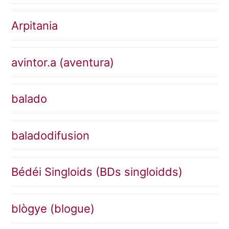
Arpitania
avintor.a (aventura)
balado
baladodifusion
Bédéi Singloids (BDs singloidds)
blògye (blogue)