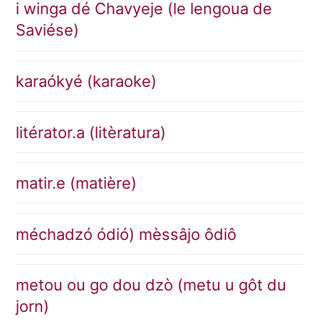
i winga dé Chavyeje (le lengoua de
Saviése)
karaókyé (karaoke)
litérator.a (litèratura)
matir.e (matière)
méchadzó ódió) mèssâjo ôdiô
metou ou go dou dzò (metu u gôt du
jorn)