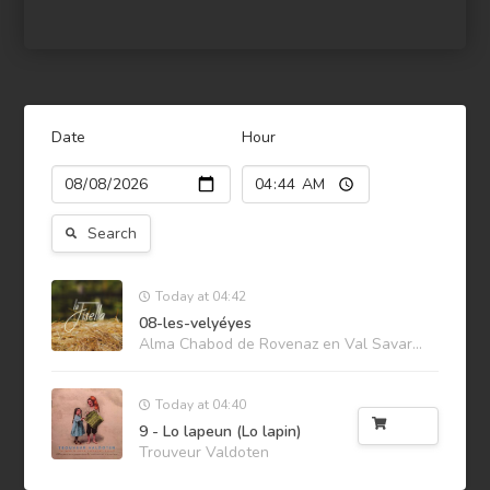
Date
Hour
Search
Today at 04:42
08-les-velyéyes
Alma Chabod de Rovenaz en Val Savaranche
Today at 04:40
Buy
9 - Lo lapeun (Lo lapin)
Trouveur Valdoten