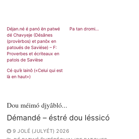
Déjan.né é panó ën patwé
Pa tan dromi…
dé Chavyeje (Désânes
(provèrbos) et panôx en
patoués de Saviése) – F:
Proverbes et écriteaux en
patois de Savièse
Cé qu’è lainô («Celui qui est
là en haut»)
Dou méimó djyâbló...
Démandé – éstré dou léssicó
9 JOLÉ (JULYÉT) 2026