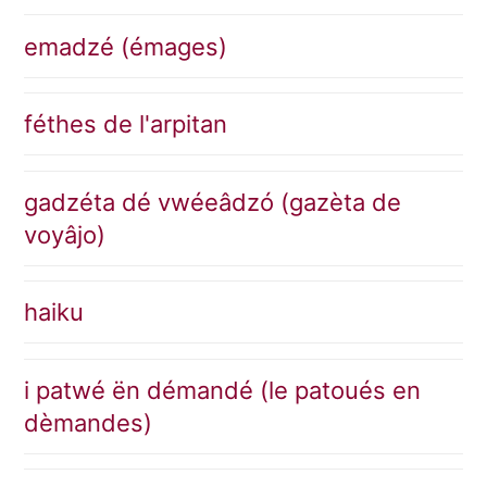
emadzé (émages)
féthes de l'arpitan
gadzéta dé vwéeâdzó (gazèta de
voyâjo)
haiku
i patwé ën démandé (le patoués en
dèmandes)