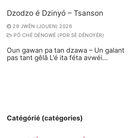
Dzodzo é Dzinyó – Tsanson
29 JWËN (JOUEN) 2026
PÓ CHÉ DÉNOWÉ (POR SÈ DÉNOYÉR)
Oun gawan pa tan dzawa – Un galant
pas tant gêlâ L’é ita féta avwéi…
Catégórié (catégories)