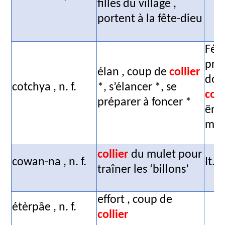
filles du village ,
portent à la fête-dieu
Fér.
pre
élan , coup de
collier
don
cotchya ,
n. f.
*, s’élancer *, se
coll
préparer à
foncer *
ëng
mot
collier
du mulet pour
cowan-na ,
n. f.
It. 
traîner les ‘billons’
effort ,
coup de
étèrpâe ,
n. f.
collier