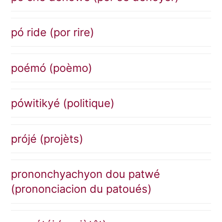
pó ride (por rire)
poémó (poèmo)
pówitikyé (politique)
prójé (projèts)
prononchyachyon dou patwé
(prononciacion du patoués)