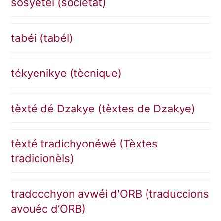
sosyétéi (sociètât)
tabéi (tabél)
tékyenikye (tècnique)
tèxté dé Dzakye (tèxtes de Dzakye)
tèxté tradichyonéwé (Tèxtes
tradicionèls)
tradocchyon avwéi d'ORB (traduccions
avouéc d’ORB)