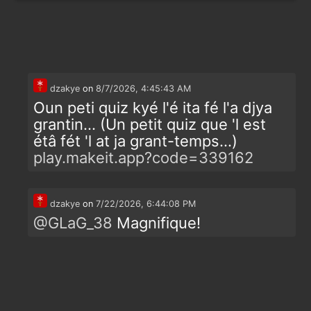
dzakye
on
8/7/2026, 4:45:43 AM
Oun peti quiz kyé l'é ita fé l'a djya
grantin... (Un petit quiz que 'l est
étâ fét 'l at ja grant-temps...)
play.makeit.app?code=339162
dzakye
on
7/22/2026, 6:44:08 PM
@
GLaG_38
Magnifique!