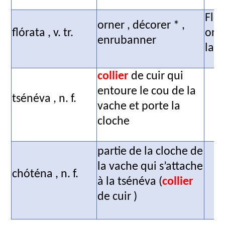
Flór
orner , décorer * ,
flórata
,
v. tr.
orn
enrubanner
la v
collier
de cuir qui
entoure le cou de la
tsénéva ,
n. f.
vache et porte la
cloche
partie de la cloche de
la vache qui s’attache
chóténa ,
n. f.
à la tsénéva (
collier
de cuir )