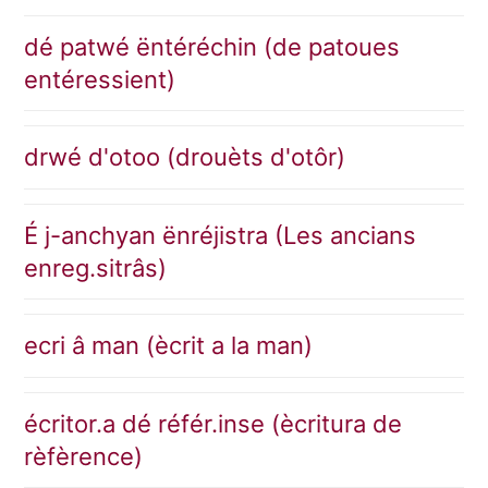
dé patwé ëntéréchin (de patoues
entéressient)
drwé d'otoo (drouèts d'otôr)
É j-anchyan ënréjistra (Les ancians
enreg.sitrâs)
ecri â man (ècrit a la man)
écritor.a dé référ.inse (ècritura de
rèfèrence)