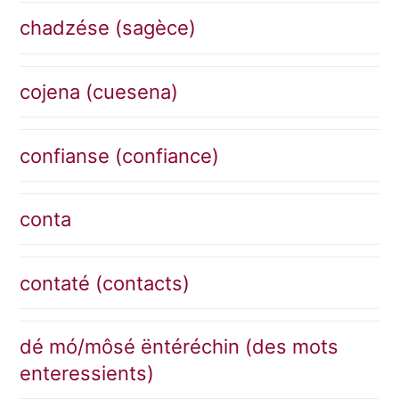
chadzése (sagèce)
cojena (cuesena)
confianse (confiance)
conta
contaté (contacts)
dé mó/môsé ëntéréchin (des mots
enteressients)