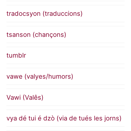
tradocsyon (traduccions)
tsanson (chançons)
tumblr
vawe (valyes/humors)
Vawi (Valês)
vya dé tui é dzò (via de tués les jorns)