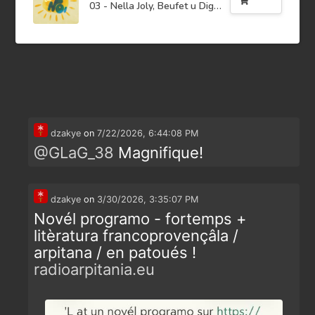
Buy
03 - Nella Joly, Beufet u Digourdi
dzakye
on
7/22/2026, 6:44:08 PM
@
GLaG_38
Magnifique!
dzakye
on
3/30/2026, 3:35:07 PM
Novél programo - fortemps +
litèratura francoprovençâla /
arpitana / en patoués !
radioarpitania.eu