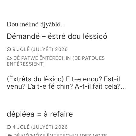
Dou méimó djyâbló...
Démandé – éstré dou léssicó
9 JOLÉ (JULYÉT) 2026
DÉ PATWÉ ËNTÉRÉCHIN (DE PATOUES
ENTÉRESSIENT)
(Èxtrêts du lèxico) E t-e enou? Est-il
venu? L’a t-e fé chin? A-t-il fait cela?…
dépléea = à refaire
4 JOLÉ (JULYÉT) 2026
DÉ MÓ/MÔSÉ ËNTÉRÉCHIN (DES MOTS