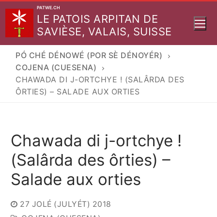
Aller
PATWE.CH
LE PATOIS ARPITAN DE
au
SAVIÈSE, VALAIS, SUISSE
contenu
PÓ CHÉ DÉNOWÉ (POR SÈ DÉNOYÉR)
COJENA (CUESENA)
CHAWADA DI J-ORTCHYE ! (SALÂRDA DES
ÔRTIES) – SALADE AUX ORTIES
Chawada di j-ortchye !
(Salârda des ôrties) –
Salade aux orties
27 JOLÉ (JULYÉT) 2018