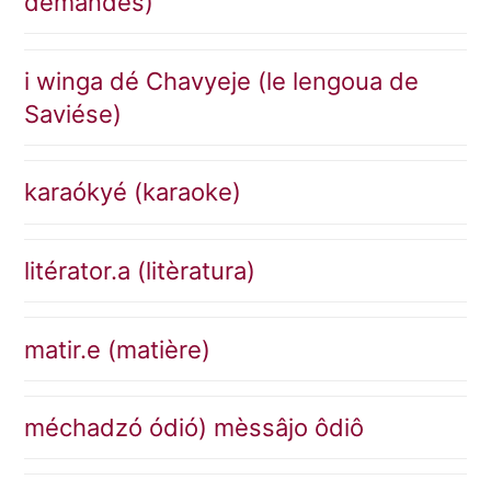
dèmandes)
i winga dé Chavyeje (le lengoua de
Saviése)
karaókyé (karaoke)
litérator.a (litèratura)
matir.e (matière)
méchadzó ódió) mèssâjo ôdiô