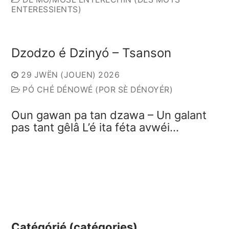
ENTERESSIENTS)
Dzodzo é Dzinyó – Tsanson
29 JWËN (JOUEN) 2026
PÓ CHÉ DÉNOWÉ (POR SÈ DÉNOYÉR)
Oun gawan pa tan dzawa – Un galant
pas tant gêlâ L’é ita féta avwéi…
Catégórié (catégories)