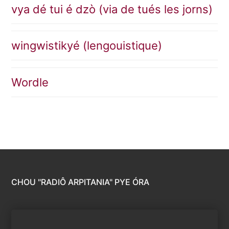
vya dé tui é dzò (via de tués les jorns)
wingwistikyé (lengouistique)
Wordle
CHOU "RADIÔ ARPITANIA" PYE ÓRA