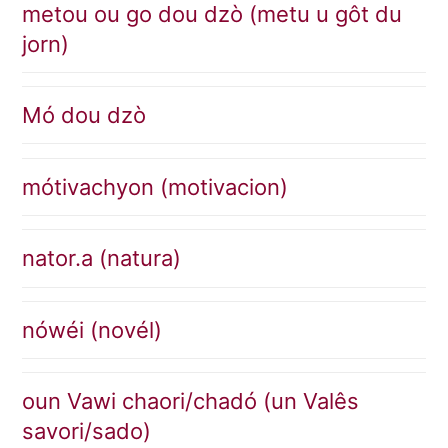
metou ou go dou dzò (metu u gôt du
jorn)
Mó dou dzò
mótivachyon (motivacion)
nator.a (natura)
nówéi (novél)
oun Vawi chaori/chadó (un Valês
savori/sado)