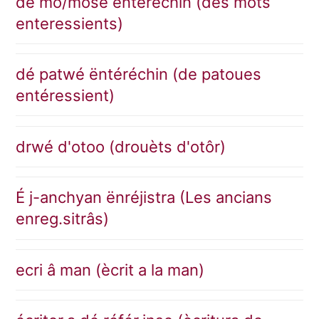
dé mó/môsé ëntéréchin (des mots
enteressients)
dé patwé ëntéréchin (de patoues
entéressient)
drwé d'otoo (drouèts d'otôr)
É j-anchyan ënréjistra (Les ancians
enreg.sitrâs)
ecri â man (ècrit a la man)