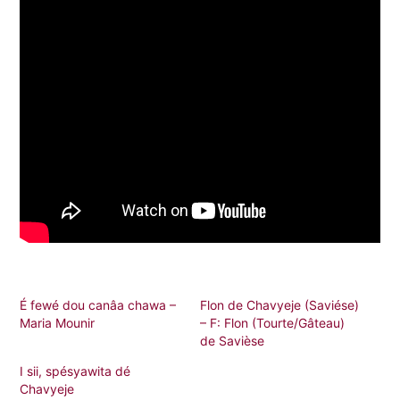
É fewé dou canâa chawa –
Flon de Chavyeje (Saviése)
Maria Mounir
– F: Flon (Tourte/Gâteau)
de Savièse
I sii, spésyawita dé
Chavyeje