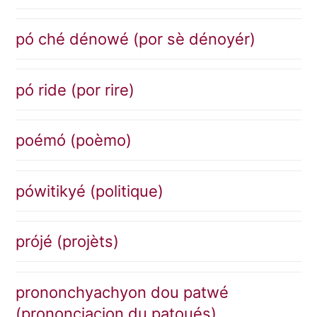
pó ché dénowé (por sè dénoyér)
pó ride (por rire)
poémó (poèmo)
pówitikyé (politique)
prójé (projèts)
prononchyachyon dou patwé
(prononciacion du patoués)