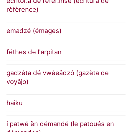
écritor.a dé référ.inse (ècritura de
rèfèrence)
emadzé (émages)
féthes de l'arpitan
gadzéta dé vwéeâdzó (gazèta de
voyâjo)
haiku
i patwé ën démandé (le patoués en