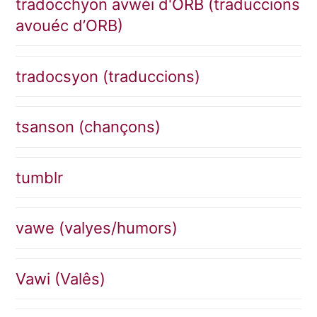
tradocchyon avwéi d'ORB (traduccions
avouéc d’ORB)
tradocsyon (traduccions)
tsanson (chançons)
tumblr
vawe (valyes/humors)
Vawi (Valês)