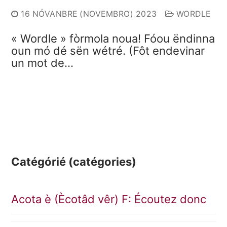
16 NÓVANBRE (NOVEMBRO) 2023
WORDLE
« Wordle » fòrmola noua! Fóou ëndinna
oun mó dé sën wétré. (Fôt endevinar
un mot de…
Catégórié (catégories)
Acota è (Ècotâd vêr) F: Écoutez donc