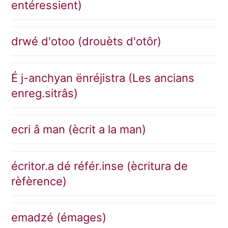
entéressient)
drwé d'otoo (drouèts d'otôr)
É j-anchyan ënréjistra (Les ancians
enreg.sitrâs)
ecri â man (ècrit a la man)
écritor.a dé référ.inse (ècritura de
rèfèrence)
emadzé (émages)