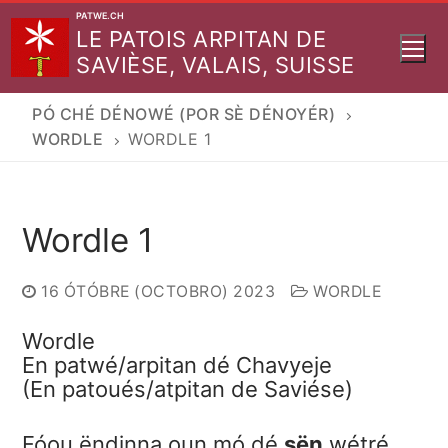
Aller
PATWE.CH
LE PATOIS ARPITAN DE
au
SAVIÈSE, VALAIS, SUISSE
contenu
PÓ CHÉ DÉNOWÉ (POR SÈ DÉNOYÉR)
WORDLE
WORDLE 1
Wordle 1
16 ÓTÓBRE (OCTOBRO) 2023
WORDLE
Wordle
En patwé/arpitan dé Chavyeje
(En patoués/atpitan de Saviése)
Fóou ëndinna oun mó dé
sën
wétré.