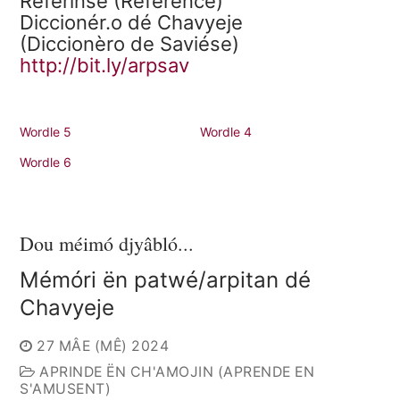
Référinse (Rèfèrence)
Diccionér.o dé Chavyeje
(Diccionèro de Saviése)
http://bit.ly/arpsav
Wordle 5
Wordle 4
Wordle 6
Dou méimó djyâbló...
Mémóri ën patwé/arpitan dé
Chavyeje
27 MÂE (MÊ) 2024
APRINDE ËN CH'AMOJIN (APRENDE EN
S'AMUSENT)