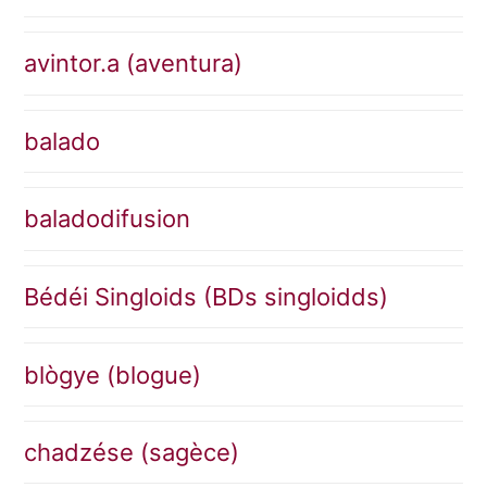
avintor.a (aventura)
balado
baladodifusion
Bédéi Singloids (BDs singloidds)
blògye (blogue)
chadzése (sagèce)