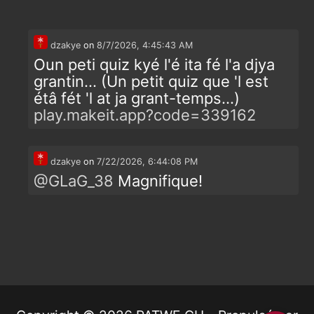
dzakye
on
8/7/2026, 4:45:43 AM
Oun peti quiz kyé l'é ita fé l'a djya
grantin... (Un petit quiz que 'l est
étâ fét 'l at ja grant-temps...)
play.makeit.app?code=339162
dzakye
on
7/22/2026, 6:44:08 PM
@
GLaG_38
Magnifique!