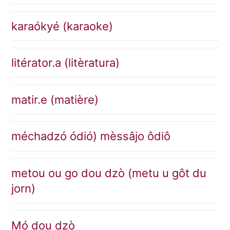
karaókyé (karaoke)
litérator.a (litèratura)
matir.e (matière)
méchadzó ódió) mèssâjo ôdiô
metou ou go dou dzò (metu u gôt du
jorn)
Mó dou dzò