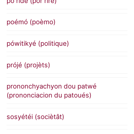
pó ride (por rire)
poémó (poèmo)
pówitikyé (politique)
prójé (projèts)
prononchyachyon dou patwé
(prononciacion du patoués)
sosyétéi (sociètât)