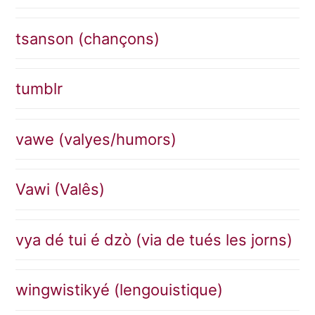
tsanson (chançons)
tumblr
vawe (valyes/humors)
Vawi (Valês)
vya dé tui é dzò (via de tués les jorns)
wingwistikyé (lengouistique)