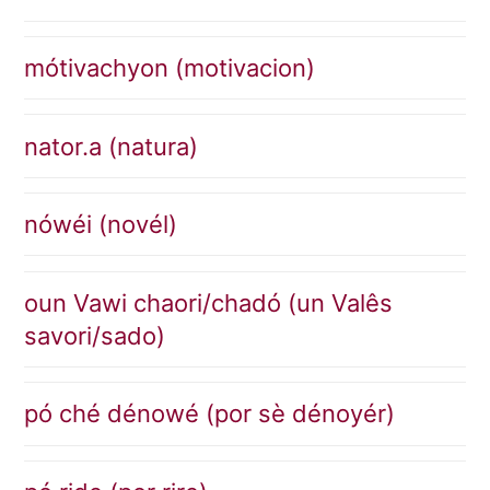
mótivachyon (motivacion)
nator.a (natura)
nówéi (novél)
oun Vawi chaori/chadó (un Valês
savori/sado)
pó ché dénowé (por sè dénoyér)