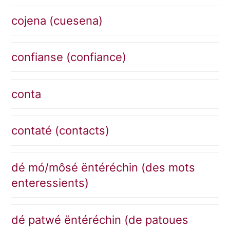
cojena (cuesena)
confianse (confiance)
conta
contaté (contacts)
dé mó/môsé ëntéréchin (des mots
enteressients)
dé patwé ëntéréchin (de patoues