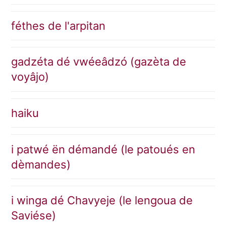
féthes de l'arpitan
gadzéta dé vwéeâdzó (gazèta de
voyâjo)
haiku
i patwé ën démandé (le patoués en
dèmandes)
i winga dé Chavyeje (le lengoua de
Saviése)