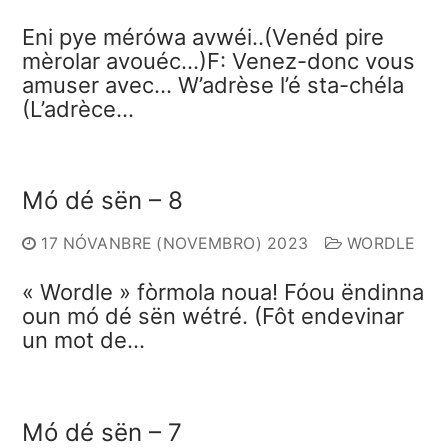
Eni pye mérówa avwéi..(Venéd pire
mèrolar avouéc…)F: Venez-donc vous
amuser avec… W’adrèse l’é sta-chéla
(L’adrèce…
Mó dé sën – 8
17 NÓVANBRE (NOVEMBRO) 2023
WORDLE
« Wordle » fòrmola noua! Fóou ëndinna
oun mó dé sën wétré. (Fôt endevinar
un mot de…
Mó dé sën – 7