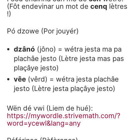
(Fôt endevinar un mot de
cenq
lètres
!)
Pó dzowe (Por jouyér)
dzânó
(jôno) = wétra jesta ma pa
plachâe jesto (Lètre jesta mas pas
plaçâye jesto)
vêe
(vêrd) = wétra jesta plachâe
jesto (Lètre jesta plaçâye jesto)
Wën dé vwi (Liem de hué):
https://mywordle.strivemath.com/?
word=ycewl&lang=any