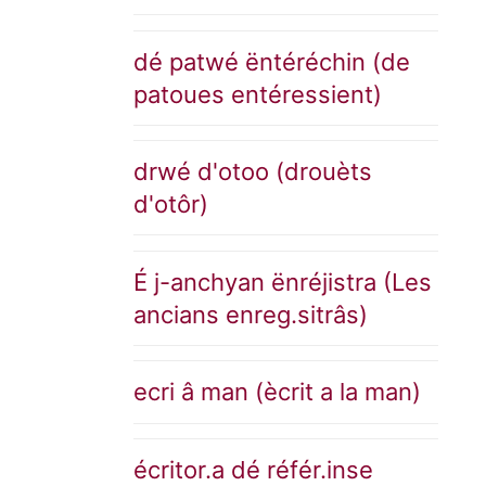
dé patwé ëntéréchin (de
patoues entéressient)
drwé d'otoo (drouèts
d'otôr)
É j-anchyan ënréjistra (Les
ancians enreg.sitrâs)
ecri â man (ècrit a la man)
écritor.a dé référ.inse