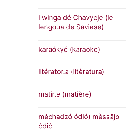
i winga dé Chavyeje (le
lengoua de Saviése)
karaókyé (karaoke)
litérator.a (litèratura)
matir.e (matière)
méchadzó ódió) mèssâjo
ôdiô