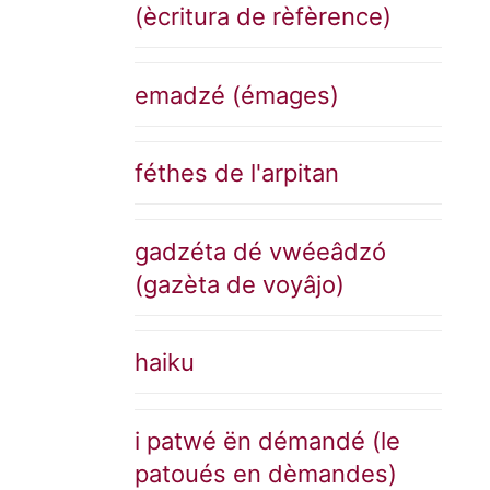
(ècritura de rèfèrence)
emadzé (émages)
féthes de l'arpitan
gadzéta dé vwéeâdzó
(gazèta de voyâjo)
haiku
i patwé ën démandé (le
patoués en dèmandes)