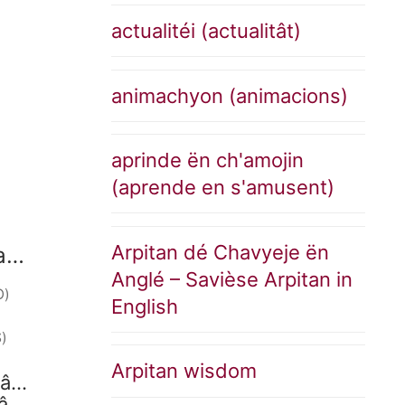
actualitéi (actualitât)
animachyon (animacions)
aprinde ën ch'amojin
(aprende en s'amusent)
Arpitan dé Chavyeje ën
ja…
Anglé – Savièse Arpitan in
O)
English
)
Arpitan wisdom
sâ…
â