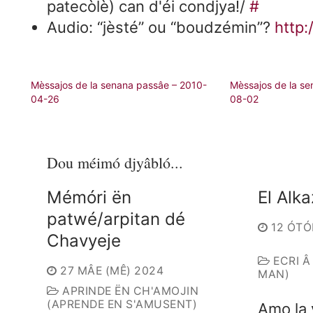
patecòlè) can d'éi condjya!/
#
Audio: “jèsté” ou “boudzémin”?
http
Mèssajos de la senana passâe – 2010-
Mèssajos de la se
04-26
08-02
Dou méimó djyâbló...
Mémóri ën
El Alka
patwé/arpitan dé
12 ÓTÓ
Chavyeje
ECRI Â
27 MÂE (MÊ) 2024
MAN)
APRINDE ËN CH'AMOJIN
(APRENDE EN S'AMUSENT)
Amo la 