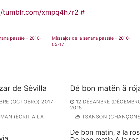
://tumblr.com/xmpq4h7r2
#
nana passâe – 2010-
Mèssajos de la senana passâe – 2010-
05-17
zar de Sèvilla
Dé bon matën ä ró
BRE (OCTOBRO) 2017
12 DÉSANBRE (DÉCEMBR
2015
 MAN (ÈCRIT A LA
TSANSON (CHANÇONS
De bon matin, a la ro
via,
De bon matin A la ros