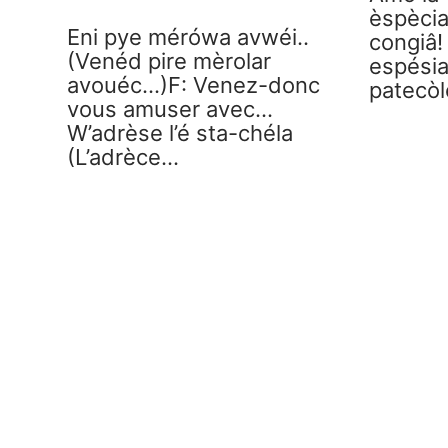
èspècia
Eni pye mérówa avwéi..
congiâ!
(Venéd pire mèrolar
espési
avouéc…)F: Venez-donc
patecòl
vous amuser avec…
W’adrèse l’é sta-chéla
(L’adrèce…