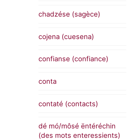
chadzése (sagèce)
cojena (cuesena)
confianse (confiance)
conta
contaté (contacts)
dé mó/môsé ëntéréchin
(des mots enteressients)