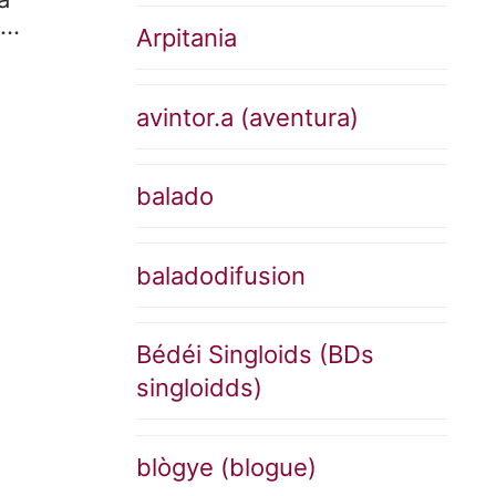
)…
Arpitania
avintor.a (aventura)
balado
baladodifusion
Bédéi Singloids (BDs
singloidds)
blògye (blogue)