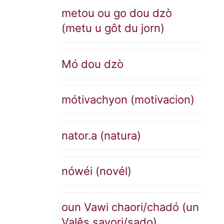
metou ou go dou dzò
(metu u gôt du jorn)
Mó dou dzò
mótivachyon (motivacion)
nator.a (natura)
nówéi (novél)
oun Vawi chaori/chadó (un
Valês savori/sado)