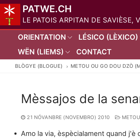
Aller
PATWE.CH
au
LE PATOIS ARPITAN DE SAVIÈSE, 
contenu
ORIENTATION
LÉSICO (LÈXICO)
WËN (LIEMS)
CONTACT
BLÒGYE (BLOGUE)
METOU OU GO DOU DZÒ (M
Mèssajos de la sena
21 NÓVANBRE (NOVEMBRO) 2010
METOU 
Amo la via, èspècialament quand j'è