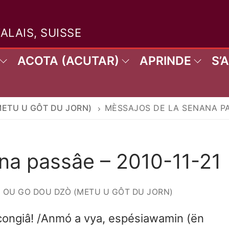
VALAIS, SUISSE
ACOTA (ACUTAR)
APRINDE
S’
ETU U GÔT DU JORN)
MÈSSAJOS DE LA SENANA PAS
Rechercher 
na passâe – 2010-11-21
OU GO DOU DZÒ (METU U GÔT DU JORN)
 congiâ! /Anmó a vya, espésiawamin (ën