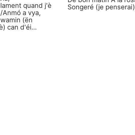
lament quand j'è
Songeré (je penserai
 /Anmó a vya,
awamin (ën
è) can d'éi…