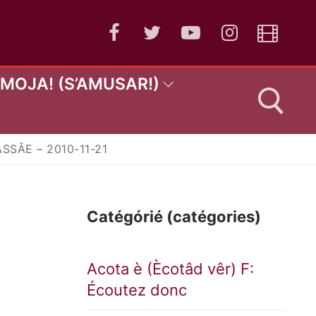
AMOJA! (S’AMUSAR!)
SÂE – 2010-11-21
:
Catégórié (catégories)
Acota è (Ècotâd vêr) F:
Écoutez donc