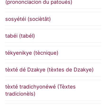
(prononciacion du patoués)
sosyétéi (sociètât)
tabéi (tabél)
tékyenikye (tècnique)
tèxté dé Dzakye (tèxtes de Dzakye)
tèxté tradichyonéwé (Tèxtes
tradicionèls)