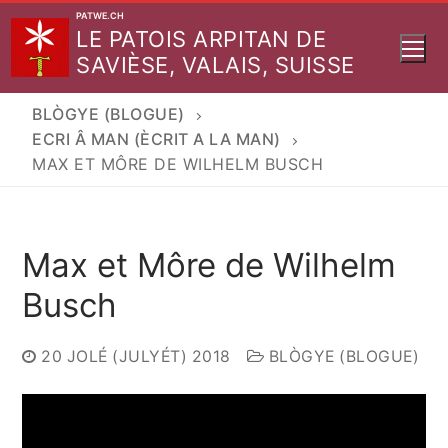
Aller
PATWE.CH
LE PATOIS ARPITAN DE
au
SAVIÈSE, VALAIS, SUISSE
contenu
BLÒGYE (BLOGUE)
ECRI Â MAN (ÈCRIT A LA MAN)
MAX ET MÔRE DE WILHELM BUSCH
Max et Môre de Wilhelm
Busch
20 JOLÉ (JULYÉT) 2018
BLÒGYE (BLOGUE)