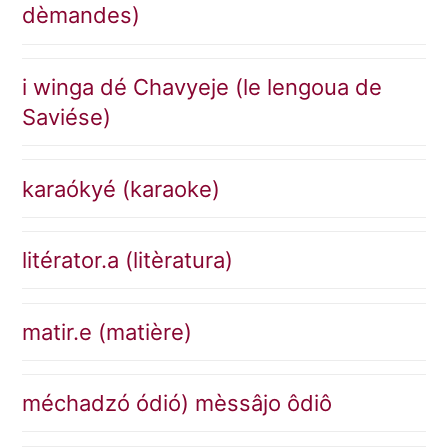
dèmandes)
i winga dé Chavyeje (le lengoua de
Saviése)
karaókyé (karaoke)
litérator.a (litèratura)
matir.e (matière)
méchadzó ódió) mèssâjo ôdiô