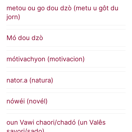
metou ou go dou dzò (metu u gôt du
jorn)
Mó dou dzò
mótivachyon (motivacion)
nator.a (natura)
nówéi (novél)
oun Vawi chaori/chadó (un Valês
savori/sado)