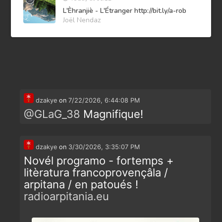
L'Èhranjiè - L'Étranger http://bit.ly/a-rob
Joël Nendaz
dzakye
on
7/22/2026, 6:44:08 PM
@
GLaG_38
Magnifique!
dzakye
on
3/30/2026, 3:35:07 PM
Novél programo - fortemps +
litèratura francoprovençâla /
arpitana / en patoués !
radioarpitania.eu