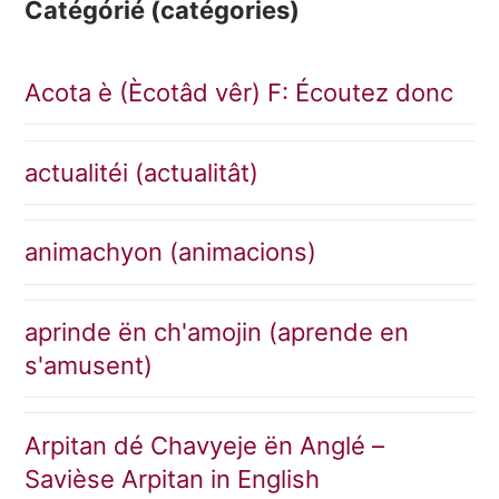
Catégórié (catégories)
Acota è (Ècotâd vêr) F: Écoutez donc
actualitéi (actualitât)
animachyon (animacions)
aprinde ën ch'amojin (aprende en
s'amusent)
Arpitan dé Chavyeje ën Anglé –
Savièse Arpitan in English