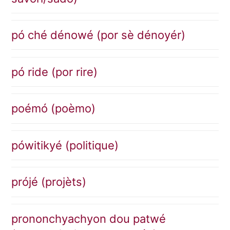
pó ché dénowé (por sè dénoyér)
pó ride (por rire)
poémó (poèmo)
pówitikyé (politique)
prójé (projèts)
prononchyachyon dou patwé