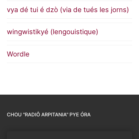
vya dé tui é dzò (via de tués les jorns)
wingwistikyé (lengouistique)
Wordle
CHOU "RADIÔ ARPITANIA" PYE ÓRA