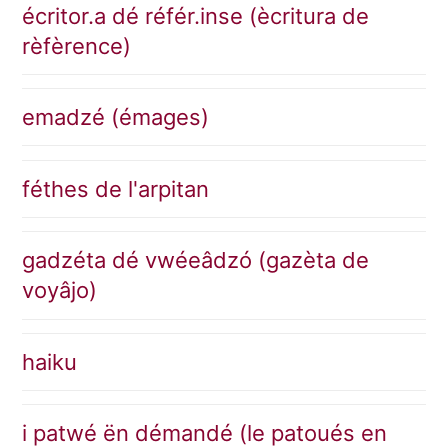
écritor.a dé référ.inse (ècritura de
rèfèrence)
emadzé (émages)
féthes de l'arpitan
gadzéta dé vwéeâdzó (gazèta de
voyâjo)
haiku
i patwé ën démandé (le patoués en