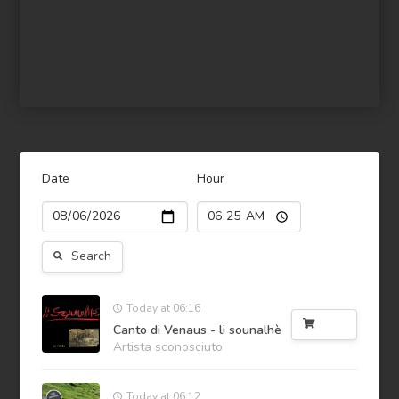
Date
Hour
Search
Today at 06:16
Buy
Canto di Venaus - li sounalhè
Artista sconosciuto
Today at 06:12