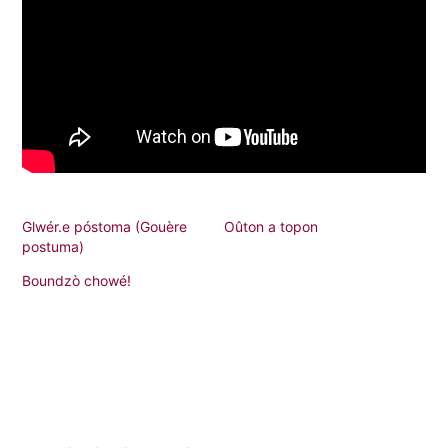
Glwér.e póstoma (Gouère
Oûton a topon
postuma)
Boundzò chowé!