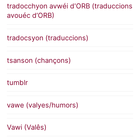
tradocchyon avwéi d'ORB (traduccions
avouéc d’ORB)
tradocsyon (traduccions)
tsanson (chançons)
tumblr
vawe (valyes/humors)
Vawi (Valês)