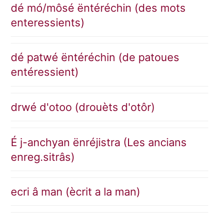
dé mó/môsé ëntéréchin (des mots
enteressients)
dé patwé ëntéréchin (de patoues
entéressient)
drwé d'otoo (drouèts d'otôr)
É j-anchyan ënréjistra (Les ancians
enreg.sitrâs)
ecri â man (ècrit a la man)