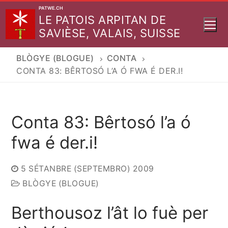
Aller
PATWE.CH
LE PATOIS ARPITAN DE
au
SAVIÈSE, VALAIS, SUISSE
contenu
BLÒGYE (BLOGUE)
CONTA
CONTA 83: BÊRTOSÓ L’A Ó FWA É DER.I!
Conta 83: Bêrtosó l’a ó
fwa é der.i!
5 SÉTANBRE (SEPTEMBRO) 2009
BLÒGYE (BLOGUE)
Berthousoz l’ât lo fuè per