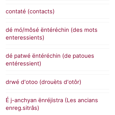
contaté (contacts)
dé mó/môsé ëntéréchin (des mots
enteressients)
dé patwé ëntéréchin (de patoues
entéressient)
drwé d'otoo (drouèts d'otôr)
É j-anchyan ënréjistra (Les ancians
enreg.sitrâs)