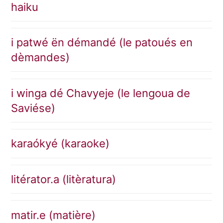
haiku
i patwé ën démandé (le patoués en
dèmandes)
i winga dé Chavyeje (le lengoua de
Saviése)
karaókyé (karaoke)
litérator.a (litèratura)
matir.e (matière)