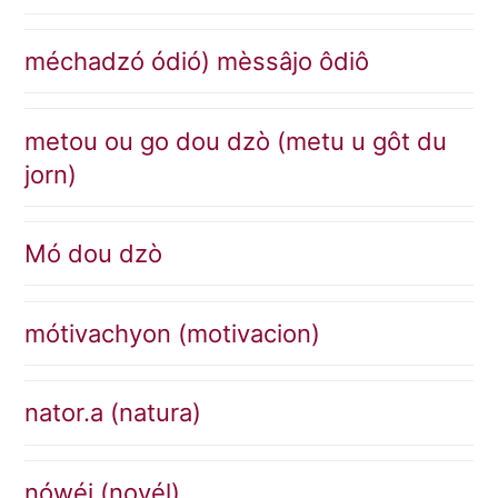
méchadzó ódió) mèssâjo ôdiô
metou ou go dou dzò (metu u gôt du
jorn)
Mó dou dzò
mótivachyon (motivacion)
nator.a (natura)
nówéi (novél)