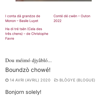
I conta dä grandze de
Conté dé cwën – Outon
Monon – Basile Luyet
2022
Ha di tré tsën (Cela des
três chens) – de Christophe
Favre
Dou méimó djyâbló...
Boundzò chowé!
14 AVRI (AVRIL) 2020
BLÒGYE (BLOGUE)
Bonjorn solely!