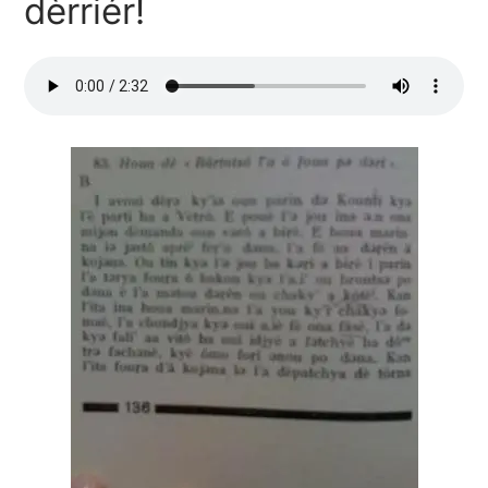
dèrriér!