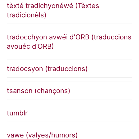
tèxté tradichyonéwé (Tèxtes
tradicionèls)
tradocchyon avwéi d'ORB (traduccions
avouéc d’ORB)
tradocsyon (traduccions)
tsanson (chançons)
tumblr
vawe (valyes/humors)