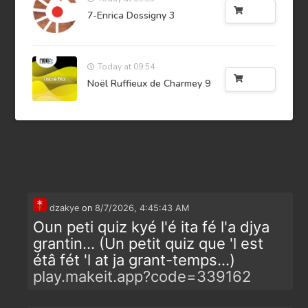
Buy
7-Enrica Dossigny 3
Today at 09:54
Buy
Noël Ruffieux de Charmey 9
dzakye
on
8/7/2026, 4:45:43 AM
Oun peti quiz kyé l'é ita fé l'a djya
grantin... (Un petit quiz que 'l est
étâ fét 'l at ja grant-temps...)
play.makeit.app?code=339162