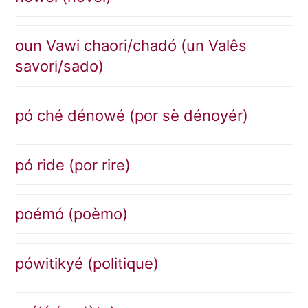
oun Vawi chaori/chadó (un Valês
savori/sado)
pó ché dénowé (por sè dénoyér)
pó ride (por rire)
poémó (poèmo)
pówitikyé (politique)