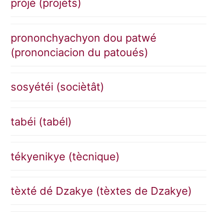
prójé (projèts)
prononchyachyon dou patwé
(prononciacion du patoués)
sosyétéi (sociètât)
tabéi (tabél)
tékyenikye (tècnique)
tèxté dé Dzakye (tèxtes de Dzakye)