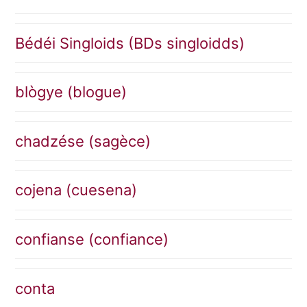
Bédéi Singloids (BDs singloidds)
blògye (blogue)
chadzése (sagèce)
cojena (cuesena)
confianse (confiance)
conta