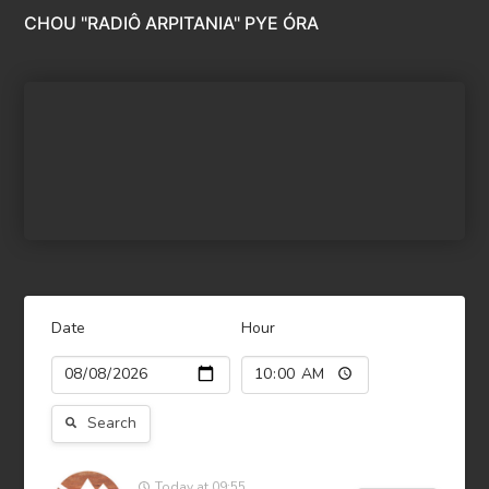
CHOU "RADIÔ ARPITANIA" PYE ÓRA
Date
Hour
Search
Today at 09:55