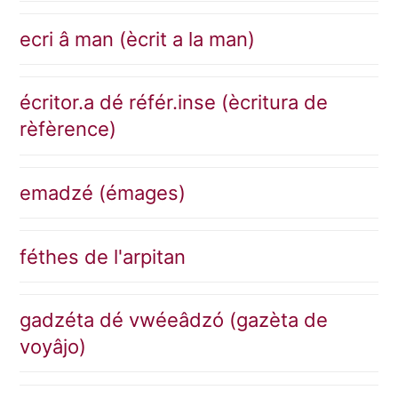
ecri â man (ècrit a la man)
écritor.a dé référ.inse (ècritura de
rèfèrence)
emadzé (émages)
féthes de l'arpitan
gadzéta dé vwéeâdzó (gazèta de
voyâjo)