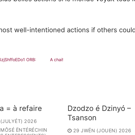
st well-intentioned actions if others coul
zjShffoEDo1 ORB:
A chai!
a = à refaire
Dzodzo é Dzinyó –
Tsanson
 (JULYÉT) 2026
/MÔSÉ ËNTÉRÉCHIN
29 JWËN (JOUEN) 2026