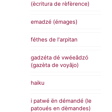
(ècritura de rèfèrence)
emadzé (émages)
féthes de l'arpitan
gadzéta dé vwéeâdzó
(gazèta de voyâjo)
haiku
i patwé ën démandé (le
patoués en dèmandes)