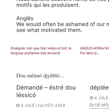
motifs qui les produisent.
Anglês
We would often be ashamed of our mo
see what motivated them.
Ensègnér cen que l’est vielyo et biô: la
dIbEUZv45l6w7k6
lengoua arpitanna des ancians!
Por liére lo…
Dou méimó djyâbló...
Démandé – éstré dou
déplée
léssicó
4 JOLÉ
DÉ MÓ
9 JOLÉ (JULYÉT) 2026