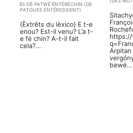
(DES MOT
DÉ PATWÉ ËNTÉRÉCHIN (DE
PATOUES ENTÉRESSIENT)
Sitachy
Françoi
(Èxtrêts du lèxico) E t-e
Rochef
enou? Est-il venu? L’a t-
https:
e fé chin? A-t-il fait
q=Fran
cela?…
Arpitan
vergóny
bewé…