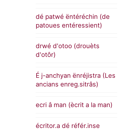
dé patwé ëntéréchin (de
patoues entéressient)
drwé d'otoo (drouèts
d'otôr)
É j-anchyan ënréjistra (Les
ancians enreg.sitrâs)
ecri â man (ècrit a la man)
écritor.a dé référ.inse