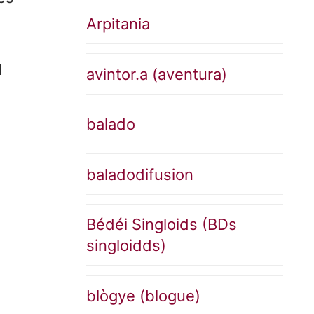
Arpitania
d
avintor.a (aventura)
balado
baladodifusion
Bédéi Singloids (BDs
singloidds)
blògye (blogue)