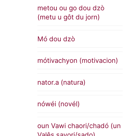
metou ou go dou dzò
(metu u gôt du jorn)
Mó dou dzò
mótivachyon (motivacion)
nator.a (natura)
nówéi (novél)
oun Vawi chaori/chadó (un
Valês savori/sado)