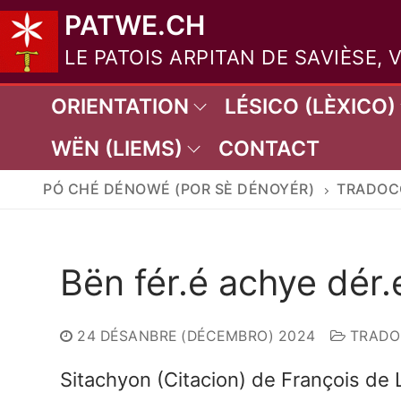
Aller
PATWE.CH
au
LE PATOIS ARPITAN DE SAVIÈSE, 
contenu
ORIENTATION
LÉSICO (LÈXICO)
WËN (LIEMS)
CONTACT
PÓ CHÉ DÉNOWÉ (POR SÈ DÉNOYÉR)
TRADOCC
Bën fér.é achye dér.
24 DÉSANBRE (DÉCEMBRO) 2024
TRADOC
Sitachyon (Citacion) de François de