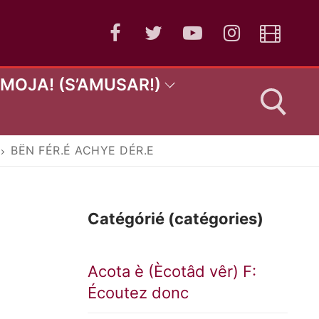
AMOJA! (S’AMUSAR!)
BËN FÉR.É ACHYE DÉR.E
:
Catégórié (catégories)
Acota è (Ècotâd vêr) F:
Écoutez donc