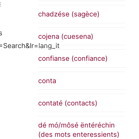
È
chadzése (sagèce)
s
cojena (cuesena)
earch&lr=lang_it
confianse (confiance)
conta
contaté (contacts)
dé mó/môsé ëntéréchin
(des mots enteressients)