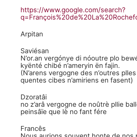
https://www.google.com/search?
q=François%20de%20La%20Rochefou
Arpitan
Saviésan
N’or.an vergónye di nóoutre plo be
kyënté chibé n’ameryin ën fajin.
(N’arens vergogne des n’outres plle
quentes cibes n’amiriens en fasent)
Dzoratâi
no z’arâ vergogne de noûtrè pllie bal
peinsâïe que lè no fant fére
Francês
Nous aurions souvent honte de nos pl