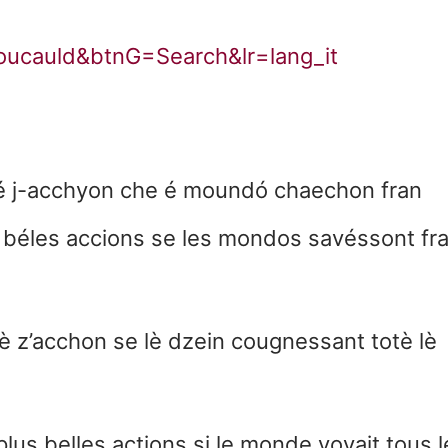
cauld&btnG=Search&lr=lang_it
wé j-acchyon che é moundó chaechon fran
s béles accions se les mondos savéssont fr
lè z’acchon se lè dzein cougnessant totè lè
us belles actions si le monde voyait tous l