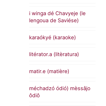
i winga dé Chavyeje (le
lengoua de Saviése)
karaókyé (karaoke)
litérator.a (litèratura)
matir.e (matière)
méchadzó ódió) mèssâjo
ôdiô