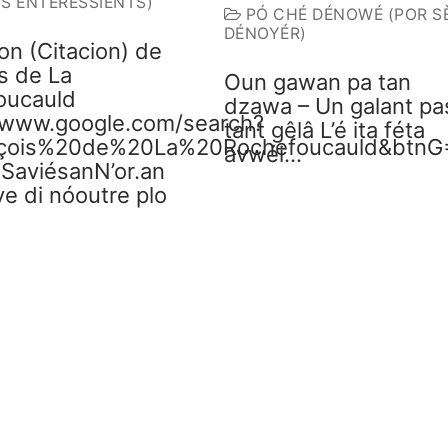
S ENTERESSIENTS)
PÓ CHÉ DÉNOWÉ (POR S
DÉNOYÉR)
on (Citacion) de
s de La
Oun gawan pa tan
oucauld
dzawa – Un galant pa
//www.google.com/search?
tant gêlâ L’é ita féta
çois%20de%20La%20Rochefoucauld&btnG=S
avwéi…
 SaviésanN’or.an
e di nóoutre plo