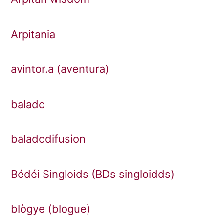
Arpitania
avintor.a (aventura)
balado
baladodifusion
Bédéi Singloids (BDs singloidds)
blògye (blogue)