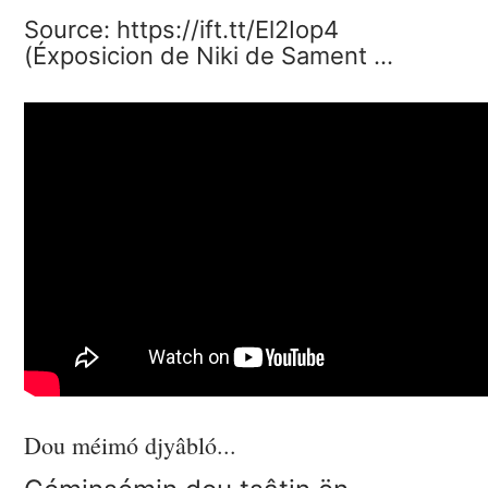
Source: https://ift.tt/El2Iop4
(Éxposicion de Niki de Sament …
Dou méimó djyâbló...