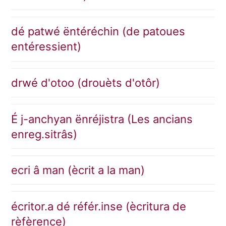
dé patwé ëntéréchin (de patoues
entéressient)
drwé d'otoo (drouèts d'otôr)
É j-anchyan ënréjistra (Les ancians
enreg.sitrâs)
ecri â man (ècrit a la man)
écritor.a dé référ.inse (ècritura de
rèfèrence)