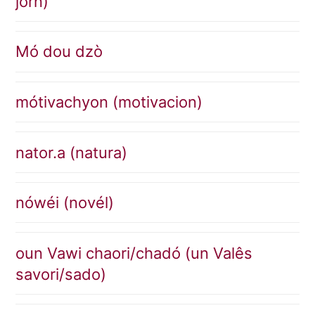
jorn)
Mó dou dzò
mótivachyon (motivacion)
nator.a (natura)
nówéi (novél)
oun Vawi chaori/chadó (un Valês
savori/sado)