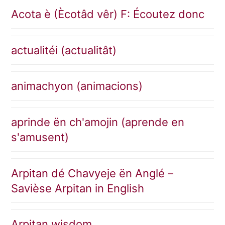
Acota è (Ècotâd vêr) F: Écoutez donc
actualitéi (actualitât)
animachyon (animacions)
aprinde ën ch'amojin (aprende en
s'amusent)
Arpitan dé Chavyeje ën Anglé –
Savièse Arpitan in English
Arpitan wisdom