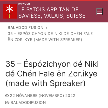
Aller
PATWE.CH
LE PATOIS ARPITAN DE
au
SAVIÈSE, VALAIS, SUISSE
contenu
BALADODIFUSION
35 – ÉSPÓZICHYON DÉ NIKI DÉ CHËN FALE
ËN ZOR.IKYE (MADE WITH SPREAKER)
35 – Éspózichyon dé Niki
dé Chën Fale ën Zor.ikye
(made with Spreaker)
22 NÓVANBRE (NOVEMBRO) 2022
BALADODIFUSION