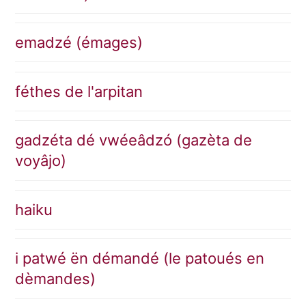
emadzé (émages)
féthes de l'arpitan
gadzéta dé vwéeâdzó (gazèta de
voyâjo)
haiku
i patwé ën démandé (le patoués en
dèmandes)