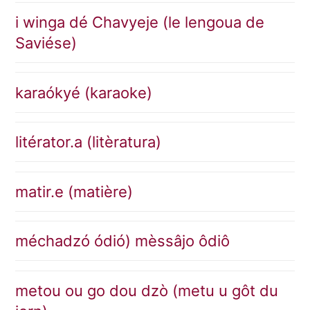
i winga dé Chavyeje (le lengoua de
Saviése)
karaókyé (karaoke)
litérator.a (litèratura)
matir.e (matière)
méchadzó ódió) mèssâjo ôdiô
metou ou go dou dzò (metu u gôt du