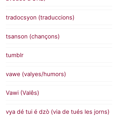
tradocsyon (traduccions)
tsanson (chançons)
tumblr
vawe (valyes/humors)
Vawi (Valês)
vya dé tui é dzò (via de tués les jorns)