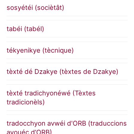
sosyétéi (sociètât)
tabéi (tabél)
tékyenikye (tècnique)
tèxté dé Dzakye (tèxtes de Dzakye)
tèxté tradichyonéwé (Tèxtes
tradicionèls)
tradocchyon avwéi d'ORB (traduccions
avouéc d’ORB)