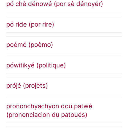
pó ché dénowé (por sè dénoyér)
pó ride (por rire)
poémó (poèmo)
pówitikyé (politique)
prójé (projèts)
prononchyachyon dou patwé
(prononciacion du patoués)