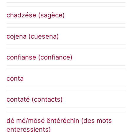
chadzése (sagèce)
cojena (cuesena)
confianse (confiance)
conta
contaté (contacts)
dé mó/môsé ëntéréchin (des mots
enteressients)