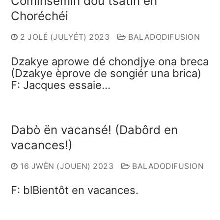
Cóminsémin dou tsâtin ën
Choréchéi
2 JOLÉ (JULYÉT) 2023
BALADODIFUSION
Dzakye aprowe dé chondjye ona breca
(Dzakye èprove de songiér una brica)
F: Jacques essaie…
Dabò ën vacansé! (Dabôrd en
vacances!)
16 JWËN (JOUEN) 2023
BALADODIFUSION
F: blBientôt en vacances.